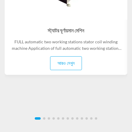
স্ট্যাটর ঘূর্ণায়মান মেশিন
FULL automatic two working stations stator coil winding
machine Application of full automatic two working stations
stator coil winding machine This automatic stator winding
machine is suitable for 2 poles, 4 poles and 6poles coils
আরও দেখুন
winding. 1. Main technical data of NIDE full automatic two
working ...