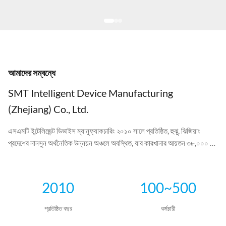
আমাদের সম্বন্ধে
SMT Intelligent Device Manufacturing
(Zhejiang) Co., Ltd.
এসএমটি ইন্টেলিজেন্ট ডিভাইস ম্যানুফ্যাকচারিং ২০১০ সালে প্রতিষ্ঠিত, হুঝু, ঝিজিয়াং
প্রদেশের নানসুন অর্থনৈতিক উন্নয়ন অঞ্চলে অবস্থিত, যার কারখানার আয়তন ৩৮,০০০ বর্গ
মিটার। প্রতিভা একীভূত করে,ব্যাপক সহায়ক সুবিধা, এবং সুবিধাজনক পরিবহন, আমাদের
কোম্পানি গবেষণা, উন্নয়ন, উৎপাদন, এবং ইন্ডাকশন মোটর উত্পাদন সরঞ্জাম বিক্রয় উপর দৃষ্টি
নিবদ্ধ করে, গ্রাহকদের সরঞ্জাম, নকশা সমাধান প্রদান,এবং দ্রুত এবং মনোযোগী সেবা.
2010
100~500
প্রতিষ্ঠিত বছর
কর্মচারী