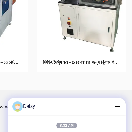
সার্ভো স্ট্যাটর ওয়াইন্ডিং মেশিন (২০-১০০মিমি আইডি, ৮-৪৮ স্লট মোটরগুলির জন্য)
ফিডিং দৈর্ঘ্য 10-200mm জন্য ক্লিজ গঠন এবং কাটিয়া মেশিন
Daisy
winding.com
8613914006446
86-512-66316783-802
8:32 AM