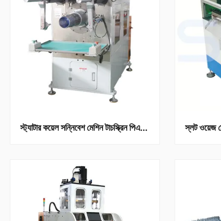
স্ট্যাটার কয়েল সন্নিবেশ মেশিন টাচস্ক্রিন পিএলসি নিয়ন্ত্রিত ≤ 70mm টুলিং ভ্রমণ