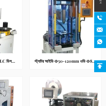
স্বয়ংক্রিয় কয়েল উইন্ডিং মেশিন PLC ডিসপ্লেয়ার 0.2~1.0 MM তারের ব্যাস
স্ট্যাটর আইডি Φ50-120mm ওডি Φ80-160mm এবং স্ট্যাক উচ্চতা 40-150mm সহ কয়েল তৈরির মেশিন