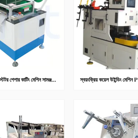
স্লট ওয়েজ স্টেটর পেপার কাটিং মেশিন সামঞ্জস্যযোগ্য প্রস্থ