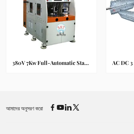
380V 7Kw Full-Automatic Stator Winding Machine with 12 Months Warranty for High Efficiency Washing Machine Manufacturing
আমাদের অনুসরণ করো