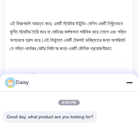
এই বিবরণগুলি আয়ত্ত করে, একটি স্ট্যাটার উইন্ডিং মেশিন একটি নিখুঁতভাবে
ঘূর্ণিত স্ট্যাটার তৈরি করে যা মোটরের কর্মক্ষমতা সর্বাধিক করে তোলে এবং শক্তি
অপচয়কে হ্রাস করে।এই নির্ভুলতা একটি টেকসই ভবিষ্যতের জন্য অপরিহার্য
যে শক্তি-কার্যকর মোটর নির্মাণের জন্য একটি মৌলিক প্রয়োজনীয়তা.
আগের পোস্ট
Daisy
একটি স্ট্যাটার ওয়াইন্ডিং মেশিনের সাথে ওয়াইন্ডিং স্বয়ংক্রিয় করার প্রধান
সুবিধাগুলি কী কী?
8:05 PM
পরের পোস্ট
স্ট্যাটার ওয়াইন্ডিং মেশিনের রক্ষণাবেক্ষণের প্রয়োজনীয়তা কি?
Good day, what product are you looking for?