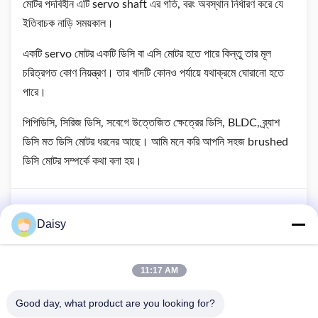
মোটর পদবিহীন এটি servo shaft এর গতি, বরং অবস্থান নির্ধারণ করে যে
ইতিবাচক নাড়ি সময়কাল।
একটি servo মোটর একটি ডিসি বা এসি মোটর হতে পারে কিন্তু তার মূল
চরিত্রগত কোণ নিয়ন্ত্রণ। তার খাদটি কোনও পর্যায়ে যথাক্রমে ঘোরানো হতে
পারে।
পিপিডিসি, সিরিজ ডিসি, সবেগে উত্তেজিত ক্ষেত্রের ডিসি, BLDC, ব্র্যাশ
ডিসি মত ডিসি মোটর ধরনের আছে। আমি মনে করি আপনি সহজ brushed
ডিসি মোটর সম্পর্কে কথা বলা হয়।
আগের পোস্ট
Daisy
লিফটে কোন ধরনের মোটর ব্যবহার করা হয়?
11:17 AM
পরের পোস্ট
একটি যৌগিক ডিসি মোটর এর সুবিধা কি? গতি পরিবর্তন বা টর্কে?
Good day, what product are you looking for?