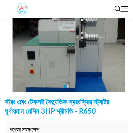
স্ট্রং এবং টেকসই বৈদ্যুতিক স্বয়ংক্রিয় স্ট্যাটর
ঘূর্ণায়মান মেশিন 3HP শ্রীমতি - R650
পণ্যের সারসংক্ষেপ