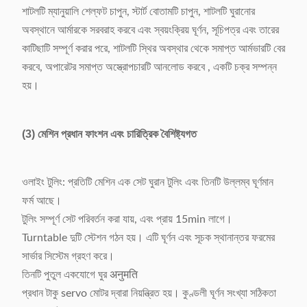
শাটলটি ম্যানুয়ালি শেল্ফট চাপুন, স্টার্ট বোতামটি চাপুন, শাটলটি ঘুরানোর
অবস্থানে আর্মারকে সরবরাহ করবে এবং স্বয়ংক্রিয় ঘূর্ণন, সূচিপত্র এবং তারের
কাটিছাটি সম্পূর্ণ করার পরে, শাটলটি স্থির অবস্থার থেকে সমাপ্ত আর্মভারটি বের
করবে, অপারেটর সমাপ্ত অস্ত্রোপচারটি আনলোড করবে , একটি চক্র সম্পন্ন
হয়।
(3) মেশিন প্রধান ফাংশন এবং চারিত্রিক বৈশিষ্ট্যগত
ওলাইং টুলিং: প্রতিটি মেশিন এক সেট ঘুরান টুলিং এবং তিনটি উল্লম্ব ঘূর্ণমান
ফর্ম আছে।
টুলিং সম্পূর্ণ সেট পরিবর্তন করা যায়, এবং প্রায় 15min লাগে।
Turntable দুটি স্টেশন গঠন হয়। এটি ঘূর্ণন এবং সূচক স্থানান্তর ফরমের
সার্ভার সিস্টেম গ্রহণ করে।
তিনটি পুতুল একযোগে ঘুর अनुमति
প্রধান টাকু servo মোটর দ্বারা নিয়ন্ত্রিত হয়। কুণ্ডলী ঘূর্ণন সংখ্যা সঠিকতা