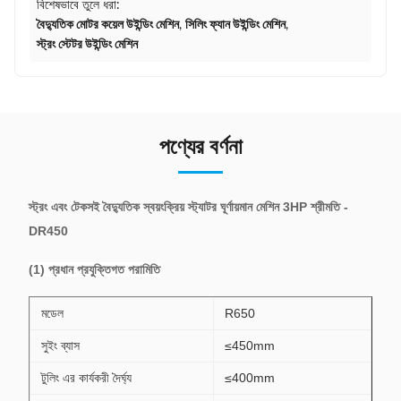
বিশেষভাবে তুলে ধরা:
বৈদ্যুতিক মোটর কয়েল উইন্ডিং মেশিন
,
সিলিং ফ্যান উইন্ডিং মেশিন
,
স্ট্রং স্টেটর উইন্ডিং মেশিন
পণ্যের বর্ণনা
স্ট্রং এবং টেকসই বৈদ্যুতিক স্বয়ংক্রিয় স্ট্যাটর ঘূর্ণায়মান মেশিন 3HP শ্রীমতি -
DR450
(1) প্রধান প্রযুক্তিগত পরামিতি
মডেল
R650
সুইং ব্যাস
≤450mm
টুলিং এর কার্যকরী দৈর্ঘ্য
≤400mm