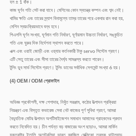
হল ± 1 বাঁক।
কাজ ঘূর্ণন গতি সেট করা যাবে। মেশিনের কোন স্বতন্ত্র কম্পন এবং শব্দ নেই।
খামির ক্ষতি এবং তারের স্ন্যাপ বিনামূল্যে তাম্র তারের পরে একবার রান করা হয়,
মেশিন স্বয়ংক্রিয়ভাবে বন্ধ হবে।
পিএলসি ঘূর্ণন সংখ্যা, ঘূর্ণমান গতি নির্ধারণ, ঘূর্ণায়মান উচ্চতা নির্ধারণ, সঙ্কুচিত
গতি এবং ঘুরুর দিক নির্দেশনা স্থাপন করতে পারে।
এক্স এবং ওয়াই জোড়ী এবং ওয়্যার কর্তনকারী টাকু servo সিস্টেম গ্রহণ।
এটি সেতু তারের এবং সীসা তারের দৈর্ঘ্য সামঞ্জস্য করতে পারেন।
টুলিং ডুব সার্ভ সিস্টেম গ্রহণ। টুলিং ডানের সর্বাধিক সেগমেন্ট সংখ্যা 6 হয়।
(4)
OEM / ODM প্রোফাইল
অভিজ্ঞ প্রকৌশলী, দক্ষ পেশাদার, নিখুঁত সরঞ্জাম, কঠোর উত্পাদন প্রক্রিয়া
নিয়ন্ত্রণ এবং বিস্তৃত কভারেজ সেবা নেট কাজের পূর্ণ সুবিধা গ্রহণ, আমরা
বৈদ্যুতিক মোটর উত্পাদন অপটিমাইজেশন সমাধান আমাদের গ্রাহকদের প্রদান
করতে নিবেদিত হয়। চীন পর্যন্ত বড় বাজারের অংশ ছাড়াও, আমরা মার্কিন
যুক্তরাষ্ট্র, ইতালি, অস্ট্রেলিয়া, ভারত, ব্রাজিল, মেক্সিকো, তুরস্ক, থাইল্যান্ড,