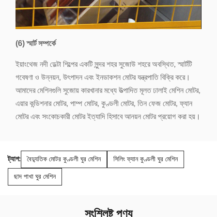
(6) স্মার্ট সম্পর্কে
ইয়াংথেজ নদী ডেল্টা শিল্পের একটি সুন্দর শহর সুজোউ শহরে অবস্থিত, স্মার্টটি
গবেষণা ও উন্নয়ন, উৎপাদন এবং ইনডাকশন মোটর যন্ত্রপাতি বিক্রি করে।
আমাদের মেশিনগুলি সুজোয় কারখানার মধ্যে উত্পাদিত মূলত ঢালাই মেশিন মোটর,
এয়ার কন্ডিশনার মোটর, পাম্প মোটর, কুণ্ডলী মোটর, তিন ফেজ মোটর, ফ্যান
মোটর এবং সংকোচকারী মোটর ইত্যাদি হিসাবে আনয়ন মোটর প্রয়োগ করা হয়।
ট্যাগ:
বৈদ্যুতিক মোটর কুণ্ডলী ঘুর মেশিন
সিলিং ফ্যান কুণ্ডলী ঘুর মেশিন
ছাদ পাখা ঘুর মেশিন
সংশ্লিষ্ট পণ্য