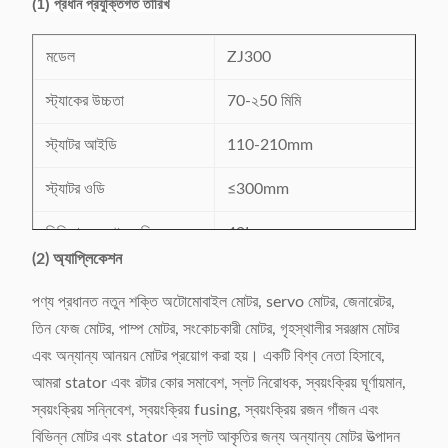
(1) প্রধান প্রযুক্তিগত তারিখ
মডেল
ZJ300
স্ট্যাকের উচ্চতা
70-২50 মিমি
স্ট্যাটর আইডি
110-210mm
স্ট্যাটর ওডি
≤300mm
সিলিন্ডারের স্থানচ্যুতি
40L
(2) অ্যাপ্লিকেশন
380V / 50 / 60Hz 4.2
পাওয়ার সাপ্লাই
পণ্য প্রধানত নতুন শক্তি অটোমোবাইল মোটর, servo মোটর, জেনারেটর,
KW
তিন ফেজ মোটর, পাম্প মোটর, সংকোচকারী মোটর, গৃহস্থালীর সরঞ্জাম মোটর
মেশিন ওজন
প্রায় 2300 কিলোগ্রাম
এবং অন্যান্য আনয়ন মোটর প্রয়োগ করা হয়। একটি বিশ্ব নেতা হিসাবে,
আমরা stator এবং রটার কোর সমাবেশ, স্লট নিরোধক, স্বয়ংক্রিয় ঘূর্ণায়মান,
L3716x W1258 এক্স
মেশিনের মাত্রা (LxWxH)
স্বয়ংক্রিয় সন্নিবেশ, স্বয়ংক্রিয় fusing, স্বয়ংক্রিয় রজন গাঁজন এবং
H2110mm
বিভিন্ন মোটর এবং stator এর স্লট আকৃতির জন্য অন্যান্য মোটর উত্পাদন