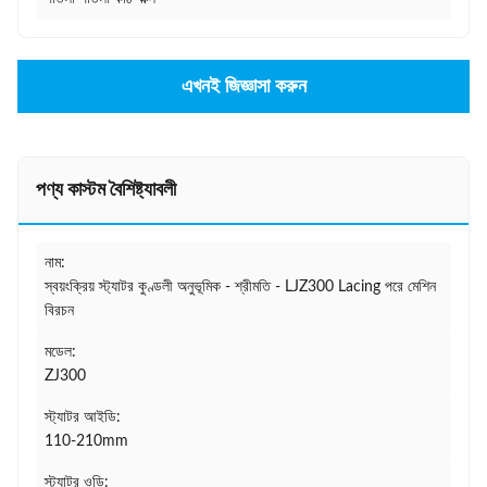
এখনই জিজ্ঞাসা করুন
পণ্য কাস্টম বৈশিষ্ট্যাবলী
নাম:
স্বয়ংক্রিয় স্ট্যাটর কুণ্ডলী অনুভূমিক - শ্রীমতি - LJZ300 Lacing পরে মেশিন
বিরচন
মডেল:
ZJ300
স্ট্যাটর আইডি:
110-210mm
স্ট্যাটর ওডি: