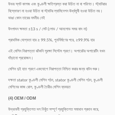
উভয় স্লট কাগজ এবং কুণ্ডলী ক্ষতিগ্রস্ত করা উচিত না বা পরিণত। স্ট্যাটরার
বিস্ফোরণ না হওয়া উচিত বা স্ট্যাটর ল্যামিনেশন ঊর্ধ্বমুখী হওয়া উচিত নয়।
ভাঙা কোন তারের নমনীয় নেই
উৎপাদন ক্ষমতা ≤13 s / সেট (লোড / আনলোড সময় বাদ না)
প্রাথমিক যোগ্যতা হার ≥ 99.5%, পুনর্নির্মাণের পরে, ≥99.9% হার
এই মেশিন নিরাপত্তা ঝাঁকনি সুরক্ষা সিস্টেম গ্রহণ। অপারেটর অপারেটিং যখন
দাঁড়ানো প্রয়োজন।
মেশিন দুই হাত গ্রহণ একযোগে নিরাপত্তা নিশ্চিত করার জন্য বাটন শুরু।
দক্ষতা stator কুণ্ডলী মেশিন গঠন, stator কুণ্ডলী মেশিন গঠন, কুণ্ডলী
মেশিনের কাজ রোল, কুণ্ডলী তৈরীর মেশিন ব্যবহৃত
(4)
OEM / ODM
উদ্ভাবনী প্রযুক্তিগত দল নিখুঁত সম্পূর্ণ প্রযুক্তিগত সমাধান প্রদান করে,