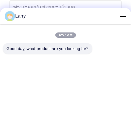
Larry
4:57 AM
পাঠান
Good day, what product are you looking for?
No.123, Qiangyuan ওয়েস্ট রোড, Nanxun Development Zone, Huzhou
City, Zhejiang Province, China
টেল: 86-512-66316783-802
ইমেইল: sales5@smt-winding.com
বাড়ি
পণ্য
ভিডিও
আমাদের সম্বন্ধে
কারখানা পরিদর্শন
গুণমান নিয়ন্ত্রণ
আমাদের সাথে যোগাযোগ
খবর