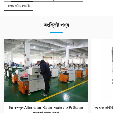
কাগজ সন্নিবেশকারী
সংশ্লিষ্ট পণ্য
উচ্চ ফলপ্রদ Alternator স্টator সরঞ্জাম / মোটর Stator
বড় এবং মাঝার