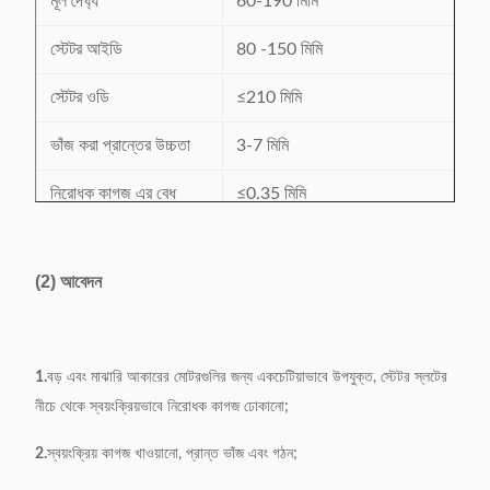
মূল দৈর্ঘ্য
60-190 মিমি
স্টেটর আইডি
80 -150 মিমি
স্টেটর ওডি
≤210 মিমি
ভাঁজ করা প্রান্তের উচ্চতা
3-7 মিমি
নিরোধক কাগজ এর বেধ
≤0.35 মিমি
দক্ষতা
0.7-1 সেকেন্ড
(2) আবেদন
পাওয়ার সাপ্লাই
380V/50/60Hz 0.75Kw
ওজন
550 কেজি
1.
বড় এবং মাঝারি আকারের মোটরগুলির জন্য একচেটিয়াভাবে উপযুক্ত, স্টেটর স্লটের
(L)1100*(W)900*
মেশিনের মাত্রা
নীচে থেকে স্বয়ংক্রিয়ভাবে নিরোধক কাগজ ঢোকানো;
(H)1500mm
2.
স্বয়ংক্রিয় কাগজ খাওয়ানো, প্রান্ত ভাঁজ এবং গঠন;