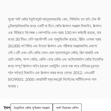
সুঝো স্মার্ট মোটর ইকুইপমেন্ট ম্যানুফ্যাকচারিং কোং, লিমিটেড হল হাই-টেক কী
এন্টারপ্রাইজগুলির মধ্যে একটি যা চীনে মোটর উত্পাদন সরঞ্জাম ডিজাইন, উত্পাদন
এবং বিক্রিতে বিশেষজ্ঞ।কোম্পানির এখন প্রায় 150 জন কর্মচারী রয়েছে, যার
মধ্যে 30 টিরও বেশি প্রকৌশলী এবং প্রযুক্তিবিদ রয়েছে, বিল্ডিং এলাকা প্রায়
20,000 বর্গ মিটার এবং উন্নত উত্পাদন এবং পরীক্ষার সরঞ্জামগুলির একশো
সেট।এটি এখন এসি মোটর যেমন হোম অ্যাপ্লায়েন্স মোটর, শিল্প মাঝারি এবং
ছোট মোটর, পাম্প মোটর, রোলিং ডোর মোটর এবং অটোমোবাইল মোটর ইত্যাদির
জন্য সম্পূর্ণ উত্পাদন লাইন (কয়েল ওয়াইন্ডিং থেকে শুরু করে স্টেটরের চূড়ান্ত
গঠন পর্যন্ত) ডিজাইন এবং উত্পাদন করার জন্য যোগ্য৷ 2012, এসএমটি
ISO9001: 2000 কোয়ালিটি ম্যানেজমেন্ট সিস্টেমের সার্টিফিকেশন পাস
করেছে।
ট্যাগ:
বৈদ্যুতিক মোটর ঘূর্ণায়মান সরঞ্জাম
স্লট নিরোধক মেশিন