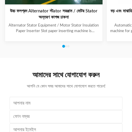
উচ্চ ফলপ্রদ Alternator স্টator সরঞ্জাম / মোটর Stator
বড় এবং মাঝার
অন্তরণ কাগজ ঢাকনা
Alternator Stator Equipment / Motor Stator Insulation
Automatic 
Paper Inserter Slot paper inserting machine is
machine for 
specially designed for automatically inserting
No.: CW300 
insulation papers into stator slots. All the actions such
motors. 3. T
as paper feeding, forming, folding, inserting and stator
fast speed, 
rotating are automatic. Range of application: industrial
easy for di
motors, air conditioner motors, washer motors,
changing too
electrical fan motors, pump motors and so on. (1) Main
pump motor, 
Technical Data Model C100 Core Length 10-90mm
exclusiv
আমাদের সাথে যোগাযোগ করুন
Stator I.D
আপনি যে কোন সময় আমাদের সাথে যোগাযোগ করতে পারেন!