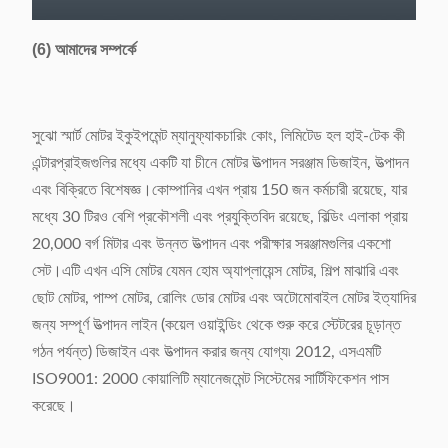
(6) আমাদের সম্পর্কে
সুঝো স্মার্ট মোটর ইকুইপমেন্ট ম্যানুফ্যাকচারিং কোং, লিমিটেড হল হাই-টেক কী
এন্টারপ্রাইজগুলির মধ্যে একটি যা চীনে মোটর উত্পাদন সরঞ্জাম ডিজাইন, উত্পাদন
এবং বিক্রিতে বিশেষজ্ঞ।কোম্পানির এখন প্রায় 150 জন কর্মচারী রয়েছে, যার
মধ্যে 30 টিরও বেশি প্রকৌশলী এবং প্রযুক্তিবিদ রয়েছে, বিল্ডিং এলাকা প্রায়
20,000 বর্গ মিটার এবং উন্নত উত্পাদন এবং পরীক্ষার সরঞ্জামগুলির একশো
সেট।এটি এখন এসি মোটর যেমন হোম অ্যাপ্লায়েন্স মোটর, শিল্প মাঝারি এবং
ছোট মোটর, পাম্প মোটর, রোলিং ডোর মোটর এবং অটোমোবাইল মোটর ইত্যাদির
জন্য সম্পূর্ণ উত্পাদন লাইন (কয়েল ওয়াইন্ডিং থেকে শুরু করে স্টেটরের চূড়ান্ত
গঠন পর্যন্ত) ডিজাইন এবং উত্পাদন করার জন্য যোগ্য৷ 2012, এসএমটি
ISO9001: 2000 কোয়ালিটি ম্যানেজমেন্ট সিস্টেমের সার্টিফিকেশন পাস
করেছে।