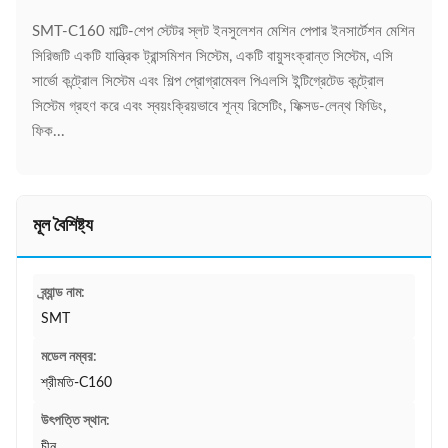
SMT-C160 মাল্টি-শেপ স্টেটর স্লট ইনসুলেশন মেশিন পেপার ইনসার্টেশন মেশিন
সিরিজটি একটি যান্ত্রিক ট্রান্সমিশন সিস্টেম, একটি বায়ুসংক্রান্ত সিস্টেম, এসি
সার্ভো কন্ট্রোল সিস্টেম এবং শিল্প প্রোগ্রামেবল পিএলসি ইন্টিগ্রেটেড কন্ট্রোল
সিস্টেম গ্রহণ করে এবং স্বয়ংক্রিয়ভাবে শূন্য রিসেটিং, ফিক্সড-লেন্থ ফিডিং,
ফিক...
মূল বৈশিষ্ট্য
ব্র্যান্ড নাম:
SMT
মডেল নম্বর:
শ্রীমতি-C160
উৎপত্তি স্থান:
চীন