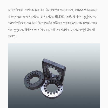
ভাল পরিষেবা, পেশাদার দল এবং নির্ভরযোগ্য মানের সাথে, Nide গ্রাহকদের
বিভিন্ন ধরণের এসি মোটর, ডিসি মোটর, BLDC মোটর উত্পাদন প্রযুক্তিগত
পরামর্শ পরিষেবা এবং টার্ন-কি প্রজেক্টিং পরিষেবা প্রদান করে, যার মধ্যে মোটর
খরচ মূল্যায়ন, উত্পাদন জ্ঞান-কিভাবে, কর্মীদের প্রশিক্ষণ, এবং সম্পূর্ণ টার্ন-কী
প্রকল্প।