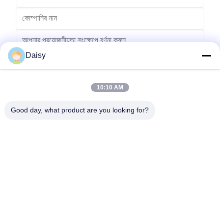
Daisy
10:10 AM
পাঠান
Good day, what product are you looking for?
No.123, Qiangyuan ওয়েস্ট রোড, Nanxun Development Zone, Huzhou
City, Zhejiang Province, China
টেল: 86-512-66316783-802
ইমেইল: sales5@smt-winding.com