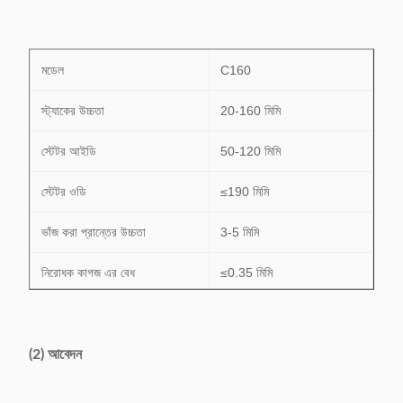
মডেল
C160
স্ট্যাকের উচ্চতা
20-160 মিমি
স্টেটর আইডি
50-120 মিমি
স্টেটর ওডি
≤190 মিমি
ভাঁজ করা প্রান্তের উচ্চতা
3-5 মিমি
নিরোধক কাগজ এর বেধ
≤0.35 মিমি
দক্ষতা
0.6s/s
পাওয়ার সাপ্লাই
380V, 50/60Hz, 0.75kW
(2) আবেদন
ওজন
500 কেজি