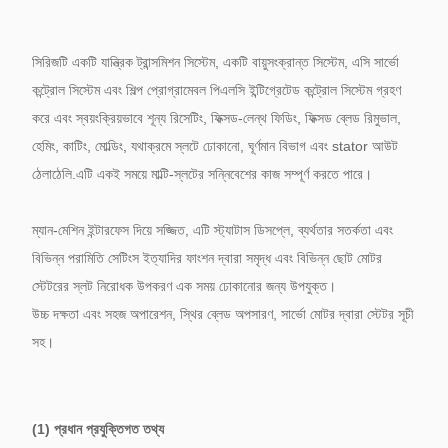
সিরিজটি একটি যান্ত্রিক ট্রান্সমিশন সিস্টেম, একটি বায়ুসংক্রান্ত সিস্টেম, এসি সার্ভো
কন্ট্রোল সিস্টেম এবং শিল্প প্রোগ্রামেবল পিএলসি ইন্টিগ্রেটেড কন্ট্রোল সিস্টেম গ্রহণ
করে এবং স্বয়ংক্রিয়ভাবে শূন্য রিসেটিং, ফিক্সড-লেন্থ ফিডিং, ফিক্সড ব্লেড রিমুভাল,
হেমিং, কাটিং, মোল্ডিং, যথাক্রমে স্লটে ঢোকানো, ঘূর্ণমান বিভাগ এবং stator আউট
ঠেলাঠেলি.এটি একই সময়ে মাল্টি-স্লটের সন্নিবেশের কাজ সম্পূর্ণ করতে পারে।
ম্যান-মেশিন ইন্টারফেস দিয়ে সজ্জিত, এটি স্ট্যাটাস ডিসপ্লে, ব্যর্থতার সতর্কতা এবং
বিভিন্ন পরামিতি সেটিংস ইত্যাদির ফাংশন দ্বারা সমৃদ্ধ এবং বিভিন্ন ছোট মোটর
স্টেটরের স্লট নিরোধক উপকরণ এক সময় ঢোকানোর জন্য উপযুক্ত।
উচ্চ দক্ষতা এবং সহজ অপারেশন, স্থির ব্লেড অপসারণ, সার্ভো মোটর দ্বারা স্টেটর সূচী
সহ।
(1) প্রধান প্রযুক্তিগত তথ্য