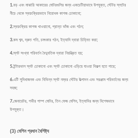
1.
বড় এবং মাঝারি আকারের মোটরগুলির জন্য একচেটিয়াভাবে উপযুক্ত, স্টেটর স্লটের
মাত্রা
1200*650*1100 মিমি
নীচে থেকে স্বয়ংক্রিয়ভাবে নিরোধক কাগজ ঢোকানো;
2.
স্বয়ংক্রিয় কাগজ খাওয়ানো, প্রান্ত ভাঁজ এবং গঠন;
3.
কম শব্দ, দ্রুত গতি, চমৎকার গঠন, ইত্যাদি দ্বারা চিহ্নিত করা;
4.
স্লট সংখ্যা পরিবর্তন বৈদ্যুতিক দ্বারা নিয়ন্ত্রিত হয়;
5.
ইন্টারভাল স্লট ঢোকানো এবং স্লট ঢোকানো এড়িয়ে যাওয়া বিকল্প হতে পারে;
6.
এটি সুবিধাজনক এবং বিভিন্ন স্লট নম্বর স্টেটর উত্পাদন এবং সরঞ্জাম পরিবর্তনের জন্য
সহজ;
7.
জেনারেটর, গভীর পাম্প মোটর, তিন ফেজ মেশিন, ইত্যাদির জন্য বিশেষভাবে
উপযুক্ত।
(3) মেশিন প্রধান বৈশিষ্ট্য