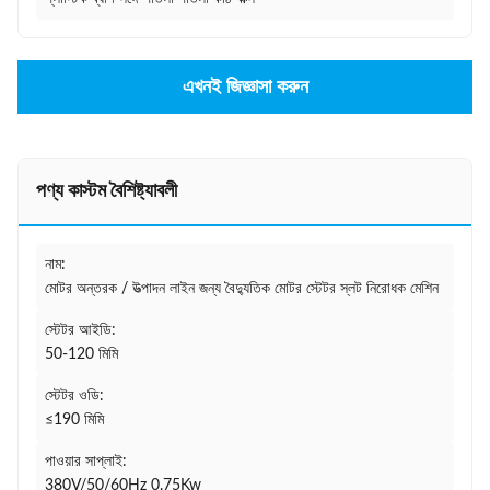
এখনই জিজ্ঞাসা করুন
পণ্য কাস্টম বৈশিষ্ট্যাবলী
নাম:
মোটর অন্তরক / উত্পাদন লাইন জন্য বৈদ্যুতিক মোটর স্টেটর স্লট নিরোধক মেশিন
স্টেটর আইডি:
50-120 মিমি
স্টেটর ওডি:
≤190 মিমি
পাওয়ার সাপ্লাই:
380V/50/60Hz 0.75Kw