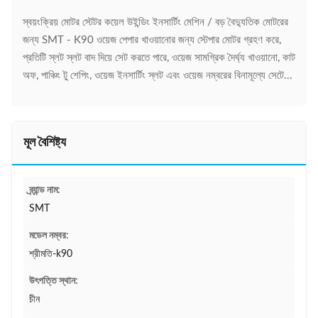
স্বয়ংক্রিয় মোটর স্টেটর কয়েল উইন্ডিং ইনসার্টিং মেশিন / বড় বৈদ্যুতিক মোটরের
জন্য SMT - K90 ওয়েজ পেপার খাওয়ানোর জন্য স্টেপার মোটর গ্রহণ করে,
প্রতিটি স্লট স্লট বাদ দিয়ে সেট করতে পারে, ওয়েজ সামগ্রিক দৈর্ঘ্য খাওয়ানো, কাট
অফ, পাঞ্চিং টু শেপিং, ওয়েজ ইনসার্টিং স্লট এবং ওয়েজ নম্বরের বিনামূল্যে সেটে...
মূল বৈশিষ্ট্য
ব্র্যান্ড নাম:
SMT
মডেল নম্বর:
শ্রীমতি-k90
উৎপত্তি স্থান:
চীন