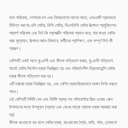
ভাল পরিষেবা, পেশাদার দল এবং নির্ভরযোগ্য মানের সাথে, এসএমটি গ্রাহককে
বিভিন্ন ধরণের এসি মোটর, ডিসি মোটর, বিএলডিসি মোটর উত্পাদন প্রযুক্তিগত
পরামর্শ পরিষেবা এবং টার্ন-কি প্রজেক্টিং পরিষেবা প্রদান করে, যার মধ্যে মোটর
খরচ মূল্যায়ন, উত্পাদন জ্ঞান-কিভাবে, কর্মীদের প্রশিক্ষণ, এবং সম্পূর্ণ টার্ন-কী
প্রকল্প।
মেশিনটি একই সাথে কুণ্ডলী এবং কীলক সন্নিবেশ করায়, কুণ্ডলী সন্নিবেশ
সার্ভো মোটর সিস্টেম দ্বারা নিয়ন্ত্রিত হয় এবং পরিবর্তনশীল ফ্রিকোয়েন্সি মোটর
দ্বারা কীলক সন্নিবেশ করা হয়।
এটি HMI দ্বারা নিয়ন্ত্রিত হয়, এবং মেশিন স্বয়ংক্রিয়ভাবে ভাঙ্গন নির্ণয় করতে
পারে।
এই মেশিনটি নির্দিষ্ট বেধ এবং নির্দিষ্ট প্রস্থ সহ পলিয়েস্টার ফিল্ম ওয়েজ রোল
উপাদানের জন্য উপযুক্ত (প্রস্থ এবং বেধের মাত্রা গ্রাহক দ্বারা সরবরাহ করা
হয়)
কীলক খাওয়ানো হয় ধাপে মোটর দ্বারা, খাওয়ানোর দৈর্ঘ্য, কাটা, গঠন, ঢোকানো