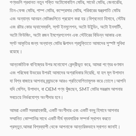
পণ্যগুলি প্রধানত নতুন শক্তি অটোমোবাইল মোটর, সার্ভো মোটর, জেনারেটর,
তিন-ফেজ মোটর, পাম্প মোটর, কম্প্রেসার মোটর, পরিবারের যন্ত্রপাতি মোটর
এবং অন্যান্য আনয়ন মোটরগুলিতে প্রয়োগ করা হয়।বিশ্বনেতা হিসাবে, স্টেটর
এবং রটার কোর অ্যাসেম্বলি, স্লট ইনসুলেশন, অটো উইন্ডিং, অটো ইনসার্টিং,
অটো ফিউজিং, অটো রজন ইমপ্রেগনেশন এবং স্টেটরের বিভিন্ন আকার এবং
স্লট আকৃতির জন্য অন্যান্য মোটর উত্পাদন প্রযুক্তিতে আমাদের সুস্পষ্ট সুবিধা
রয়েছে।
আন্তর্জাতিক বাণিজ্যের উপর মনোযোগ কেন্দ্রীভূত করে, আমরা পণ্যের গুণমান
এবং পরিষেবা উভয়ের উপরই আমাদের অগ্রাধিকার দিয়েছি, যা হল মূল উপাদান
যা বিশ্ব বাজারে আপনার ব্র্যান্ডকে আরও প্রতিযোগিতামূলক করে তোলে।আপনি
যদি মেশিন, উপাদান, বা OEM পণ্য খুঁজছেন, SMT মোটর সরঞ্জাম আপনার
সবচেয়ে নির্ভরযোগ্য অংশীদার হবে।
আমরা একটি সরবরাহকারী, একটি অংশীদার এবং একটি বন্ধু হিসাবে আপনার
সম্মানিত কোম্পানির সাথে একটি দীর্ঘ ব্যবসায়িক সম্পর্ক স্থাপন করতে
প্রস্তুত.আমরা বিশ্বব্যাপী থেকে আপনাকে আন্তরিকভাবে স্বাগত জানাই।