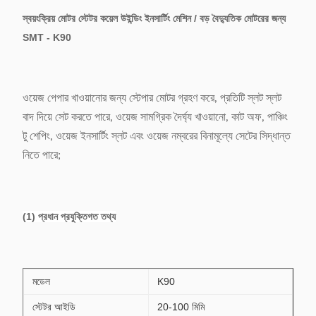
স্বয়ংক্রিয় মোটর স্টেটর কয়েল উইন্ডিং ইনসার্টিং মেশিন / বড় বৈদ্যুতিক মোটরের জন্য
SMT - K90
ওয়েজ পেপার খাওয়ানোর জন্য স্টেপার মোটর গ্রহণ করে, প্রতিটি স্লট স্লট
বাদ দিয়ে সেট করতে পারে, ওয়েজ সামগ্রিক দৈর্ঘ্য খাওয়ানো, কাট অফ, পাঞ্চিং
টু শেপিং, ওয়েজ ইনসার্টিং স্লট এবং ওয়েজ নম্বরের বিনামূল্যে সেটের সিদ্ধান্ত
নিতে পারে;
(1) প্রধান প্রযুক্তিগত তথ্য
মডেল
K90
স্টেটর আইডি
20-100 মিমি