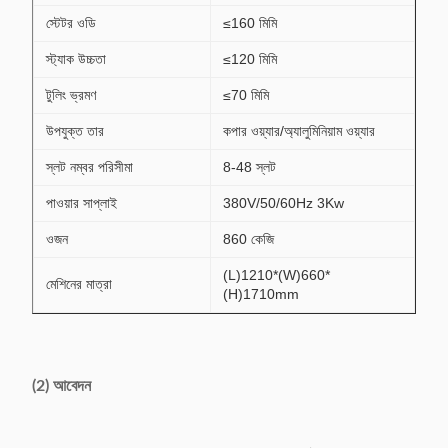
স্টেটর ওডি
≤160 মিমি
স্ট্যাক উচ্চতা
≤120 মিমি
টুলিং ভ্রমণ
≤70 মিমি
উপযুক্ত তার
কপার ওয়্যার/অ্যালুমিনিয়াম ওয়্যার
স্লট নম্বর পরিসীমা
8-48 স্লট
পাওয়ার সাপ্লাই
380V/50/60Hz 3Kw
ওজন
860 কেজি
(L)1210*(W)660*
মেশিনের মাত্রা
(H)1710mm
(2) আবেদন