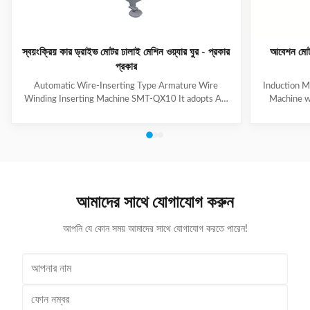
স্বয়ংক্রিয় কার ড্রাইভ মোটর ঢালাই মেশিন ওয়্যার ঘুর - প্রকার
আবেশন মোটর
প্রকার
Automatic Wire-Inserting Type Armature Wire
Induction M
Winding Inserting Machine SMT-QX10 It adopts AC
Machine w
servo motor driving system, AC frequency
motor for we
conversion speed regulation system, pneumatic
slot skip
system. It can achieve wedge length setting, feeding,
feeding, cut
cutting, forming and inserting into stator together
wedge inse
with coil automatically. Coil inserting speed can be set
Technical
at different section. Wedge feeding mode can be set
100mm Stat
according to different motor. Euipped with human-
Tooling Tra
আমাদের সাথে যোগাযোগ করুন
machine control interface, it has the
/ Al
আপনি যে কোন সময় আমাদের সাথে যোগাযোগ করতে পারেন!