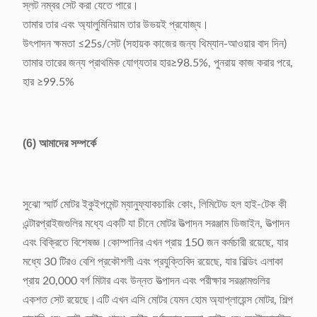
স্লট নম্বর সেট করা যেতে পারে।
তামার তার এবং অ্যালুমিনিয়াম তার উভয়ই প্রযোজ্য।
উৎপাদন ক্ষমতা ≤25s/সেট (সহায়ক কাজের জন্য থিম্যান-আওয়ার বাদ দিন)
তামার তারের জন্য প্রাথমিক যোগ্যতার হার≥98.5%, পুনরায় কাজ করার পরে,
হার ≥99.5%
(6) আমাদের সম্পর্কে
সুঝো স্মার্ট মোটর ইকুইপমেন্ট ম্যানুফ্যাকচারিং কোং, লিমিটেড হল হাই-টেক কী
এন্টারপ্রাইজগুলির মধ্যে একটি যা চীনে মোটর উত্পাদন সরঞ্জাম ডিজাইন, উত্পাদন
এবং বিক্রিতে বিশেষজ্ঞ।কোম্পানির এখন প্রায় 150 জন কর্মচারী রয়েছে, যার
মধ্যে 30 টিরও বেশি প্রকৌশলী এবং প্রযুক্তিবিদ রয়েছে, যার বিল্ডিং এলাকা
প্রায় 20,000 বর্গ মিটার এবং উন্নত উত্পাদন এবং পরীক্ষার সরঞ্জামগুলির
একশত সেট রয়েছে।এটি এখন এসি মোটর যেমন হোম অ্যাপ্লায়েন্স মোটর, শিল্প