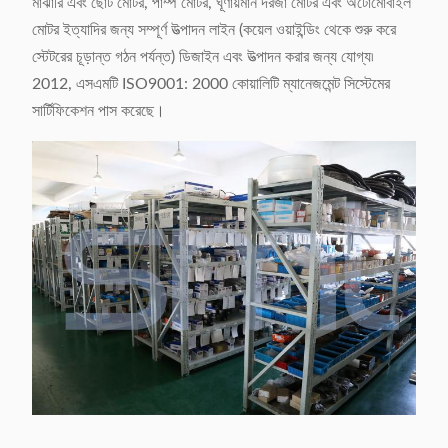
মাঝারি এবং ছোট মোটর, পাম্প মোটর, ঘূর্ণায়মান দরজা মোটর এবং অটোমোবাইল
মোটর ইত্যাদির জন্য সম্পূর্ণ উত্পাদন লাইন (কয়েল ওয়াইন্ডিং থেকে শুরু করে
স্টেটরের চূড়ান্ত গঠন পর্যন্ত) ডিজাইন এবং উত্পাদন করার জন্য যোগ্য৷
2012, এসএমটি ISO9001: 2000 কোয়ালিটি ম্যানেজমেন্ট সিস্টেমের
সার্টিফিকেশন পাস করেছে।