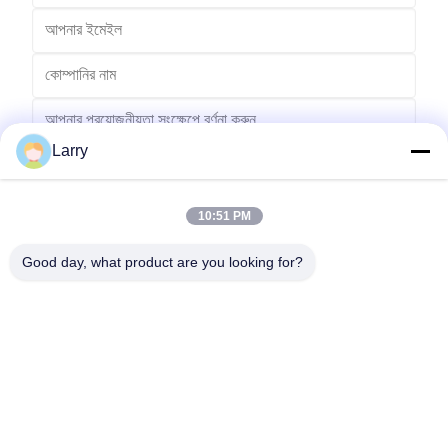
Larry
10:51 PM
পাঠান
Good day, what product are you looking for?
No.123, Qiangyuan ওয়েস্ট রোড, Nanxun Development Zone, Huzhou
City, Zhejiang Province, China
টেল: 86-512-66316783-802
ইমেইল: sales5@smt-winding.com