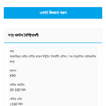
এখনই জিজ্ঞাসা করুন
পণ্য কাস্টম বৈশিষ্ট্যাবলী
নাম:
স্বয়ংক্রিয় মোটর স্টেটর কয়েল উইন্ডিং ইনসার্টিং মেশিন / বড় বৈদ্যুতিক মোটরগুলির
জন্য
মডেল:
K90
স্টেটর আইডি:
20-100 মিমি
স্টেটর ওডি:
≤160 মিমি