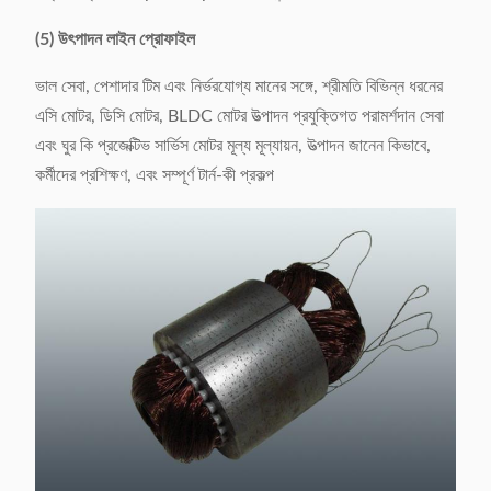
(5) উৎপাদন লাইন প্রোফাইল
ভাল সেবা, পেশাদার টিম এবং নির্ভরযোগ্য মানের সঙ্গে, শ্রীমতি বিভিন্ন ধরনের
এসি মোটর, ডিসি মোটর, BLDC মোটর উত্পাদন প্রযুক্তিগত পরামর্শদান সেবা
এবং ঘুর কি প্রজেক্টিভ সার্ভিস মোটর মূল্য মূল্যায়ন, উত্পাদন জানেন কিভাবে,
কর্মীদের প্রশিক্ষণ, এবং সম্পূর্ণ টার্ন-কী প্রকল্প