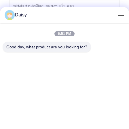
Daisy
6:51 PM
পাঠান
Good day, what product are you looking for?
No.123, Qiangyuan ওয়েস্ট রোড, Nanxun Development Zone, Huzhou
City, Zhejiang Province, China
টেল: 86-512-66316783-802
ইমেইল: sales5@smt-winding.com
বাড়ি
পণ্য
ভিডিও
আমাদের সম্বন্ধে
কারখানা পরিদর্শন
গুণমান নিয়ন্ত্রণ
আমাদের সাথে যোগাযোগ
খবর