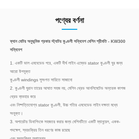
পণ্যের বর্ণনা
ফ্যান মোটর অনুভূমিক প্রকার স্ট্যাটর কুণ্ডলী সন্নিবেশ মেশিন শ্রীমতি - KW300
সন্নিবেশ
1. একটি ভাল এমবেডেড পরে, একটি দীর্ঘ লাইন এম্বেড stator কুণ্ডলী ঘুর জন্য
আরো উপযুক্ত
কুণ্ডলী windings সুসংগত সারিতে সাজানো
2. কুণ্ডলী ঘুরান তারের আঘাত সহজ নয়, মেশিন থ্রেড আনলিমেটেড অন্তরক কাগজ
থ্রেড ব্যবহার করে
এবং নিষ্পত্তিযোগ্য stator কুণ্ডলী, উচ্চ গতির এমবেডেড লাইন দক্ষতা মধ্যে
সংযুক্ত।
3. অপারেটর ডিবাগিংকে সহজতর করার জন্য মেশিনটিতে একটি ম্যানুয়েল, একক-
পদক্ষেপ, স্বয়ংক্রিয় তিন ধরণের কাজ রয়েছে
এবং স্বয়ংক্রিয় অপারেশন