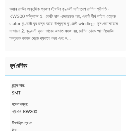
ফ্যান মোটর অনুভূমিক প্রকার স্ট্যাটর কুণ্ডলী সন্নিবেশ মেশিন শ্রীমতি -
KW300 সন্নিবেশ 1. একটি ভাল এমবেডেড পরে, একটি দীর্ঘ লাইন এম্বেড
stator কুণ্ডলী ঘুর জন্য আরো উপযুক্ত কুণ্ডলী windings সুসংগত সারিতে
সাজানো 2. কুণ্ডলী ঘুরান তারের আঘাত সহজ নয়, মেশিন থ্রেড আনলিমেটেড
অন্তরক কাগজ থ্রেড ব্যবহার করে এবং ন...
মূল বৈশিষ্ট্য
ব্র্যান্ড নাম:
SMT
মডেল নম্বর:
শ্রীমতি-KW300
উৎপত্তি স্থান:
চীন