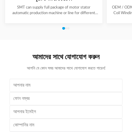
SMT can supply full package of motor stator
OEM / ODM C
automatic production machine or line for different
Coil Windi
motor types, like BLDC, pump motor, car motor,
this coil 
induction motor, 3 phase motor ect. This stator
Insert the 
production line including paper inserting machine, coil
according to
winding machine, coil winding inserting machine,
tooling Set
lacing machine, forming machine and testing machine.
then selec
This automatic stator production line including paper
Machine will
inserting machine, coil winding machine, coil winding
the stator. 
আমাদের সাথে যোগাযোগ করুন
inserting machine,
আপনি যে কোন সময় আমাদের সাথে যোগাযোগ করতে পারেন!