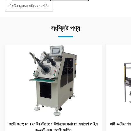
স্ট্যাটর ঢুকানো সন্নিবেশ মেশিন
সংশ্লিষ্ট পণ্য
অটো কম্প্রেসার মোটর স্টator উত্পাদনের সমাবেশ সমাবেশ লাইন
হাই অটোমেশন স
কুণ্ডলী এবং ঢালাই মেশিন