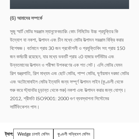
(6) আমাদের সম্পর্কে
সুজু স্মার্ট মোটর সরঞ্জাম ম্যানুফেকচারিং কোং লিমিটেড উচ্চ প্রযুক্তির কি
উদ্যোগ যা নকশা, উত্পাদন এবং চীন মধ্যে মোটর উত্পাদন সরঞ্জাম বিক্রি করার
বিশেষজ্ঞ। বর্তমানে প্রায় 30 জন প্রকৌশলী ও প্রযুক্তিবিদ সহ প্রায় 150
জন কর্মচারী রয়েছেন, যার মধ্যে ভবনটি প্রায় ২0 হাজার বর্গমিটার এবং
উন্নতমানের উত্পাদন ও পরীক্ষা উপকরণের এক শত সেট। এসি মোটর যেমন
শিল্প যন্ত্রপাতি, শিল্প মাধ্যম এবং ছোট মোটর, পাম্প মোটর, ঘূর্ণায়মান দরজা মোটর
এবং অটোমোবাইল মোটর ইত্যাদি জন্য সম্পূর্ণ উত্পাদন লাইন (কুণ্ডলী থেকে
শুরু করে স্ট্যানটর চূড়ান্ত থেকে শুরু) নকশা এবং উত্পাদন করার জন্য যোগ্য।
2012, শ্রীমতি ISO9001: 2000 গুণ ব্যবস্থাপনা সিস্টেমের
সার্টিফিকেশন পাস।
ট্যাগ:
Wedge ঢালাই মেশিন
কুণ্ডলী সন্নিবেশ মেশিন