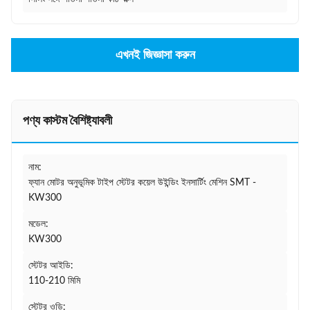
এখনই জিজ্ঞাসা করুন
পণ্য কাস্টম বৈশিষ্ট্যাবলী
নাম:
ফ্যান মোটর অনুভূমিক টাইপ স্টেটর কয়েল উইন্ডিং ইনসার্টিং মেশিন SMT -
KW300
মডেল:
KW300
স্টেটর আইডি:
110-210 মিমি
স্টেটর ওডি: