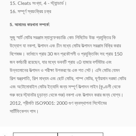
15. Cleats সংখ্যা, 4 - স্ট্যান্ডার্ড।
16. সম্পূর্ণ স্বয়ংক্রিয় চক্র
5. আমাদের কারখানা সম্পর্কে:
সুজু স্মার্ট মোটর সরঞ্জাম ম্যানুফেকচারিং কোং লিমিটেড উচ্চ প্রযুক্তির কি
উদ্যোগ যা নকশা, উত্পাদন এবং চীন মধ্যে মোটর উত্পাদন সরঞ্জাম বিক্রি করার
বিশেষজ্ঞ। বর্তমানে প্রায় 30 জন প্রকৌশলী ও প্রযুক্তিবিদ সহ প্রায় 150
জন কর্মচারী রয়েছেন, যার মধ্যে ভবনটি প্রায় ২0 হাজার বর্গমিটার এবং
উন্নতমানের উত্পাদন ও পরীক্ষা উপকরণের এক শত সেট। এসি মোটর যেমন
শিল্প যন্ত্রপাতি, শিল্প মাধ্যম এবং ছোট মোটর, পাম্প মোটর, ঘূর্ণায়মান দরজা মোটর
এবং অটোমোবাইল মোটর ইত্যাদি জন্য সম্পূর্ণ উত্পাদন লাইন (কুণ্ডলী থেকে
শুরু করে স্ট্যানটর চূড়ান্ত থেকে শুরু) নকশা এবং উত্পাদন করার জন্য যোগ্য।
2012, শ্রীমতি ISO9001: 2000 গুণ ব্যবস্থাপনা সিস্টেমের
সার্টিফিকেশন পাস।