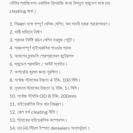
স্টেটার ল্যামিনেশন একাধিক ক্লিয়ারিং জন্য বিস্তৃত ম্যান্ডেল সঙ্গে চার
প্যাকেজিং বিবরণ:
পাতলা পাতলা কাঠ ক্ষেত্রে ভ্যাকুয়াম ফিল্ম
cleating মাথা।
সঙ্গে বস্তাবন্দী
1. নিয়ন্ত্রণ সঙ্গে সম্পূর্ণ বেসিক মেশিন, কম সাধনী দ্বারা প্রয়োগকরণ।
2. ভারী দায়িত্ব নির্মাণ
3. গ্রাহক নির্দিষ্ট রঙিন মেশিন তরমুজ পেইন্ট।
4. স্বয়ংসম্পূর্ণ হাইড্রোলিক পাওয়ার প্যাক
5. অ্যালেন ব্র্যাডলি প্রোগ্রামেবল কন্ট্রোলস
6. ম্যান্ডেল প্রসারিত / আউট স্লাইড।
7. অপারেটর সুরক্ষা জন্য সুরক্ষিত।
8. সর্বোচ্চ স্ট্যাকের উচ্চতা 4 ইঞ্চি, 100 মিমি।
9. নূন্যতম স্ট্যাকের উচ্চতা ½ ইঞ্চি, 1২ মিমি।
10. সর্বোচ্চ স্ট্যাটর OD 8 ইঞ্চি, 200mm
11. হাইড্রোলিক ফিড হার নিয়ন্ত্রণ।
12. রোল ফর্ম cleating নীতি।
13. স্ট্যাকের হাইড্রোলিক কম্প্রেশন।
14. চার (4) স্ট্রিপ ইস্পাত dereelers অন্তর্ভুক্ত।