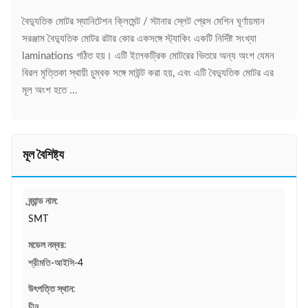
বৈদ্যুতিক মোটর স্যানিটেশন ক্লিমেন্ট / স্টানার স্লেট প্রেস মেশিন ঘূর্ণায়মান
সরঞ্জাম বৈদ্যুতিক মোটর রটার কোর একসঙ্গে স্ট্যাকিং একটি নির্দিষ্ট সংখ্যা
laminations গঠিত হয়। এটি ইলেকট্রিক মোটরের ভিতরে অন্য অংশ যেমন
বিরল মৃত্তিকা স্থায়ী চুম্বক সঙ্গে মাউন্ট করা হয়, এবং এটি বৈদ্যুতিক মোটর এর
মূল অংশ হতে ...
মূল বৈশিষ্ট্য
ব্র্যান্ড নাম:
SMT
মডেল নম্বর:
শ্রীমতি-আইসি-4
উৎপত্তি স্থান:
চীন