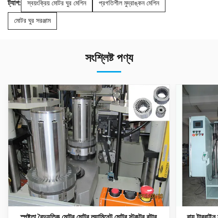
ট্যাগ:
স্বয়ংক্রিয় মোটর ঘুর মেশিন
প্রগতিশীল মুদ্রাঙ্কন মেশিন
মোটর ঘুর সরঞ্জাম
সংশ্লিষ্ট পণ্য
স্পষ্টতা বৈদ্যুতিক মোটর মোটর ল্যামিনেট মোটর স্টকটর রটার
বায়ু টারবাই