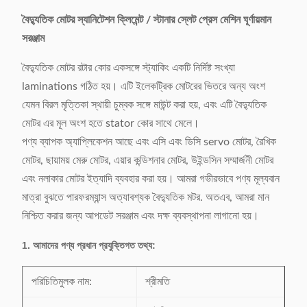
বৈদ্যুতিক মোটর স্যানিটেশন ক্লিমেন্ট / স্টানার স্লেট প্রেস মেশিন ঘূর্ণায়মান
সরঞ্জাম
বৈদ্যুতিক মোটর রটার কোর একসঙ্গে স্ট্যাকিং একটি নির্দিষ্ট সংখ্যা
laminations গঠিত হয়। এটি ইলেকট্রিক মোটরের ভিতরে অন্য অংশ
যেমন বিরল মৃত্তিকা স্থায়ী চুম্বক সঙ্গে মাউন্ট করা হয়, এবং এটি বৈদ্যুতিক
মোটর এর মূল অংশ হতে stator কোর সাথে মেলে।
পণ্য ব্যাপক অ্যাপ্লিকেশন আছে এবং এসি এবং ডিসি servo মোটর, রৈখিক
মোটর, ছায়াময় মেরু মোটর, এয়ার কন্ডিশনার মোটর, উইন্ডসিন সম্মার্জনী মোটর
এবং নলাকার মোটর ইত্যাদি ব্যবহার করা হয়। আমরা গভীরভাবে পণ্য মূল্যবান
মাত্রা বুঝতে পারফরম্যান্স অত্যাবশ্যক বৈদ্যুতিক মটর. অতএব, আমরা মান
নিশ্চিত করার জন্য আপডেট সরঞ্জাম এবং দক্ষ ব্যবস্থাপনা লাগানো হয়।
1. আমাদের পণ্য প্রধান প্রযুক্তিগত তথ্য:
পরিচিতিমুলক নাম:
শ্রীমতি