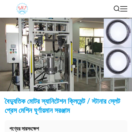
বৈদ্যুতিক মোটর স্যানিটেশন ক্লিমেন্ট / স্টানার স্লেট
প্রেস মেশিন ঘূর্ণায়মান সরঞ্জাম
পণ্যের সারসংক্ষেপ