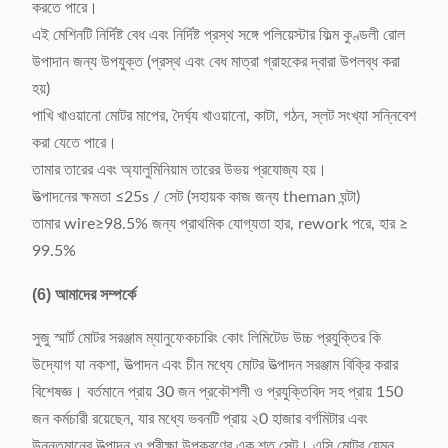
করতে পারে।
এই মেশিনটি নির্দিষ্ট বেধ এবং নির্দিষ্ট প্রস্থ সঙ্গে পলিয়েস্টার ফিল্ম কুণ্ডলী রোল
উপাদান জন্য উপযুক্ত (প্রস্থ এবং বেধ মাত্রা গ্রাহকের দ্বারা উপলব্ধ করা
হয়)
পাখি খাওয়ানো মোটর মাপের, দৈর্ঘ্য খাওয়ানো, কাটা, গঠন, স্লট সংখ্যা সন্নিবেশ
করা যেতে পারে।
তামার তারের এবং অ্যালুমিনিয়াম তারের উভয় প্রযোজ্য হয়।
উত্পাদনের ক্ষমতা ≤25s / সেট (সহায়ক কাজ জন্য theman ঘন্টা)
তামার wire≥98.5% জন্য প্রাথমিক যোগ্যতা হার, rework পরে, হার ≥
99.5%
(6) আমাদের সম্পর্কে
সুজু স্মার্ট মোটর সরঞ্জাম ম্যানুফেকচারিং কোং লিমিটেড উচ্চ প্রযুক্তির কি
উদ্যোগ যা নকশা, উত্পাদন এবং চীন মধ্যে মোটর উত্পাদন সরঞ্জাম বিক্রি করার
বিশেষজ্ঞ। বর্তমানে প্রায় 30 জন প্রকৌশলী ও প্রযুক্তিবিদ সহ প্রায় 150
জন কর্মচারী রয়েছেন, যার মধ্যে ভবনটি প্রায় ২0 হাজার বর্গমিটার এবং
উন্নতমানের উত্পাদন ও পরীক্ষা উপকরণের এক শত সেট। এসি মোটর যেমন