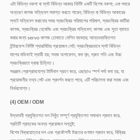
এটা বিভিন্ন নকশা বা স্লট বিভিন্ন আকার নির্দিষ্ট একটি বিশেষ নকশা; এক সময়ে
অন্তরণ কাগজ সন্নিবেশ সমাপ্ত করতে পারেন; বিভিন্ন বা বিভিন্ন আকারের
স্লটে সন্নিবেশ করানোর সময় স্বয়ংক্রিয় পরিমাপের পরিমাপ, স্বয়ংক্রিয় কাটিয়া
কাগজ, স্বয়ংক্রিয় হেমেমিং এবং স্বয়ংক্রিয় সন্নিবেশ; কাগজ এবং সুতা ব্যাহত
করার জন্য servo কাগজ ঢোকাতে মেশিন ব্যবহার; আন্তঃব্যক্তিগত
ইন্টারফেস নির্দিষ্ট প্যারামিটার প্রয়োজন সেট; স্বয়ংক্রিয়ভাবে স্লট বিভিন্ন
মাপের মডিফাই স্থায়ী হয়; সহজ অপারেশন, কম শব্দ, দ্রুত গতি এবং উচ্চ
স্বয়ংক্রিয়তা দ্বারা চিহ্নিত।
সরঞ্জাম প্রোগ্রামযোগ্য টার্মিনাল গ্রহণ করে, এছাড়াও স্পর্শ পর্দা বলা হয়, যা
প্রয়োজনীয় তথ্য সেট এবং প্রদর্শন করতে পারে, এটি পরিচালনা করা সহজ এবং
নির্ভরযোগ্য।
(4)
OEM / ODM
উদ্ভাবনী প্রযুক্তিগত দল নিখুঁত সম্পূর্ণ প্রযুক্তিগত সমাধান প্রদান করে,
প্রতিটি গ্রাহকের অনন্য প্রয়োজন সন্তুষ্ট;
বিশেষ বিক্রয়োত্তর দল এবং প্রকৌশলী উচ্চতর গুণমান প্রদান করে, বিক্রির