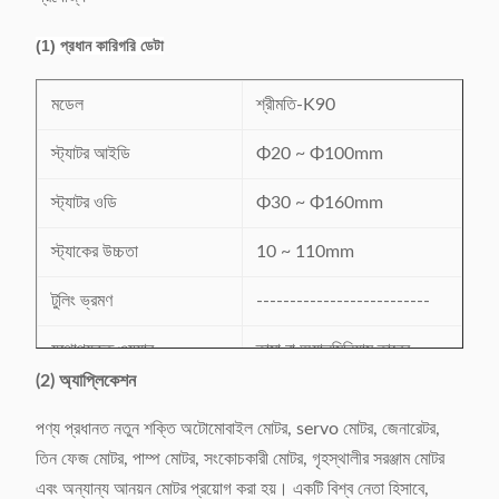
(1) প্রধান কারিগরি ডেটা
মডেল
শ্রীমতি-K90
স্ট্যাটর আইডি
Φ20 ~ Φ100mm
স্ট্যাটর ওডি
Φ30 ~ Φ160mm
স্ট্যাকের উচ্চতা
10 ~ 110mm
টুলিং ভ্রমণ
--------------------------
যথোপযুক্ত ওয়্যার
তামা বা অ্যালুমিনিয়াম তারের
(2) অ্যাপ্লিকেশন
স্লট সংখ্যা পরিসীমা
8 ~ 48 স্লট
পণ্য প্রধানত নতুন শক্তি অটোমোবাইল মোটর, servo মোটর, জেনারেটর,
পাওয়ার সাপ্লাই
380V / 50 / 60Hz 3Kw
তিন ফেজ মোটর, পাম্প মোটর, সংকোচকারী মোটর, গৃহস্থালীর সরঞ্জাম মোটর
এবং অন্যান্য আনয়ন মোটর প্রয়োগ করা হয়। একটি বিশ্ব নেতা হিসাবে,
ওজন
≈650Kg