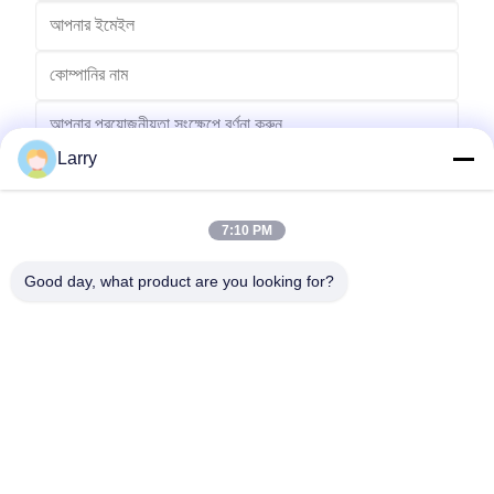
Larry
7:10 PM
পাঠান
Good day, what product are you looking for?
No.123, Qiangyuan ওয়েস্ট রোড, Nanxun Development Zone, Huzhou
City, Zhejiang Province, China
টেল: 86-512-66316783-802
ইমেইল: sales5@smt-winding.com