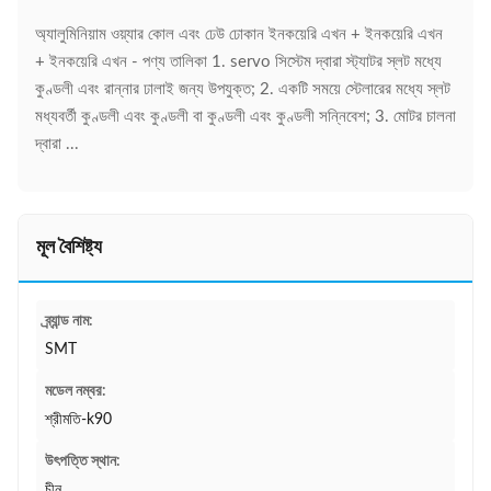
অ্যালুমিনিয়াম ওয়্যার কোল এবং ঢেউ ঢোকান ইনকয়েরি এখন + ইনকয়েরি এখন
+ ইনকয়েরি এখন - পণ্য তালিকা 1. servo সিস্টেম দ্বারা স্ট্যাটর স্লট মধ্যে
কুণ্ডলী এবং রান্নার ঢালাই জন্য উপযুক্ত; 2. একটি সময়ে স্টেলারের মধ্যে স্লট
মধ্যবর্তী কুণ্ডলী এবং কুণ্ডলী বা কুণ্ডলী এবং কুণ্ডলী সন্নিবেশ; 3. মোটর চালনা
দ্বারা ...
মূল বৈশিষ্ট্য
ব্র্যান্ড নাম:
SMT
মডেল নম্বর:
শ্রীমতি-k90
উৎপত্তি স্থান:
চীন