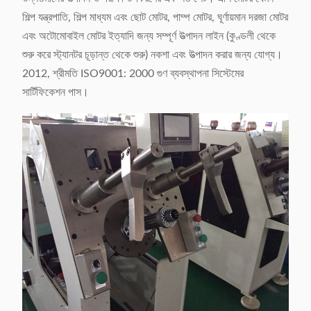
শিল্প যন্ত্রপাতি, শিল্প মাধ্যম এবং ছোট মোটর, পাম্প মোটর, ঘূর্ণায়মান দরজা মোটর
এবং অটোমোবাইল মোটর ইত্যাদি জন্য সম্পূর্ণ উত্পাদন লাইন (কুণ্ডলী থেকে
শুরু করে স্ট্যানটর চূড়ান্ত থেকে শুরু) নকশা এবং উত্পাদন করার জন্য যোগ্য।
2012, শ্রীমতি ISO9001: 2000 গুণ ব্যবস্থাপনা সিস্টেমের
সার্টিফিকেশন পাস।