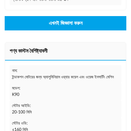
এখনই জিজ্ঞাসা করুন
পণ্য কাস্টম বৈশিষ্ট্যাবলী
নাম:
ইন্ডাকশন মোটরের জন্য অ্যালুমিনিয়াম ওয়্যার কয়েল এবং ওয়েজ ইনসার্টিং মেশিন
মডেল:
K90
স্টেটর আইডি:
20-100 মিমি
স্টেটর ওডি:
≤160 মিমি