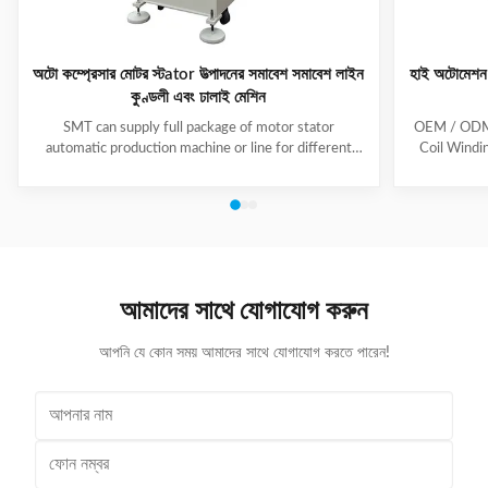
অটো কম্প্রেসার মোটর স্টator উত্পাদনের সমাবেশ সমাবেশ লাইন
হাই অটোমেশন স
কুণ্ডলী এবং ঢালাই মেশিন
SMT can supply full package of motor stator
OEM / ODM C
automatic production machine or line for different
Coil Windi
motor types, like BLDC, pump motor, car motor,
this coil 
induction motor, 3 phase motor ect. This stator
Insert the 
production line including paper inserting machine, coil
according to
winding machine, coil winding inserting machine,
tooling Set
lacing machine, forming machine and testing machine.
then selec
This automatic stator production line including paper
Machine will
inserting machine, coil winding machine, coil winding
the stator. 
আমাদের সাথে যোগাযোগ করুন
inserting machine,
আপনি যে কোন সময় আমাদের সাথে যোগাযোগ করতে পারেন!