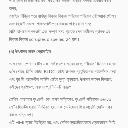
পরে দ্রুত বিক্রির পরিষেবা, গ্রাহকের সমস্ত বিক্রির সমস্যা সমাধান করার
জন্য;
ওয়াইড বিক্রির পরে গার্হস্থ্য বিক্রয় বিক্রয় পরিষেবা পরিষেবা নেটওয়ার্ক স্টেশন
এবং বিদেশী সংস্থা শক্তিশালী পরে বিক্রয় পরিষেবা নিশ্চিত;
মাল্টি যোগাযোগ পদ্ধতি এবং সম্পূর্ণ সময় গ্রাহক সেবা কর্মীদের গ্রাহক এর
বিক্রয় বিক্রয় scruples dispelled 24 ঘন্টা।
(5) উৎপাদন লাইন প্রোফাইল
ভাল সেবা, পেশাদার টিম এবং নির্ভরযোগ্য মানের সঙ্গে, শ্রীমতি বিভিন্ন ধরনের
এসি মোটর, ডিসি মোটর, BLDC মোটর উত্পাদন প্রযুক্তিগত পরামর্শদান সেবা
এবং ঘুর কি প্রজেক্টিভ সার্ভিস মোটর মূল্য মূল্যায়ন, উত্পাদন জানেন কিভাবে,
কর্মীদের প্রশিক্ষণ, এবং সম্পূর্ণ টার্ন-কী প্রকল্প
মেশিন একযোগে কুণ্ডলী এবং পাগল সন্নিবেশ, কুণ্ডলী সন্নিবেশ servo
মোটর সিস্টেম দ্বারা নিয়ন্ত্রিত হয়, এবং ভেরিয়েবল ফ্রিকোয়েন্সি মোটর দ্বারা
রঁজিত সন্নিবেশ।
এটি HMI দ্বারা নিয়ন্ত্রিত হয়, এবং মেশিন স্বয়ংক্রিয়ভাবে ব্রেকডাউন নির্ণয়