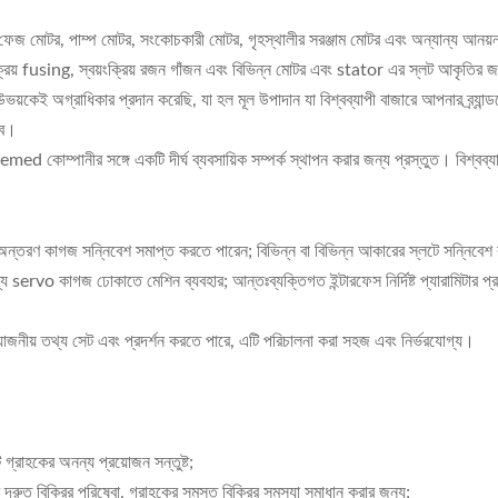
জ মোটর, পাম্প মোটর, সংকোচকারী মোটর, গৃহস্থালীর সরঞ্জাম মোটর এবং অন্যান্য আনয়ন
বয়ংক্রিয় fusing, স্বয়ংক্রিয় রজন গাঁজন এবং বিভিন্ন মোটর এবং stator এর স্লট আকৃতির জন
বা উভয়কেই অগ্রাধিকার প্রদান করেছি, যা হল মূল উপাদান যা বিশ্বব্যাপী বাজারে আপনার ব্
বে।
ed কোম্পানীর সঙ্গে একটি দীর্ঘ ব্যবসায়িক সম্পর্ক স্থাপন করার জন্য প্রস্তুত। বিশ
অন্তরণ কাগজ সন্নিবেশ সমাপ্ত করতে পারেন; বিভিন্ন বা বিভিন্ন আকারের স্লটে সন্নিবেশ করা
ন্য servo কাগজ ঢোকাতে মেশিন ব্যবহার; আন্তঃব্যক্তিগত ইন্টারফেস নির্দিষ্ট প্যারামিটার প্
 প্রয়োজনীয় তথ্য সেট এবং প্রদর্শন করতে পারে, এটি পরিচালনা করা সহজ এবং নির্ভরযোগ্য।
ি গ্রাহকের অনন্য প্রয়োজন সন্তুষ্ট;
দ্রুত বিক্রির পরিষেবা, গ্রাহকের সমস্ত বিক্রির সমস্যা সমাধান করার জন্য;