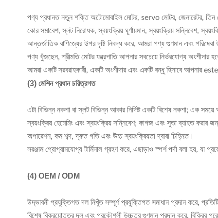
পণ্য প্রধানত নতুন শক্তি অটোমোবাইল মোটর, servo মোটর, জেনারেটর, তিন ফে
কোর সমাবেশ, স্লট নিরোধক, স্বয়ংক্রিয় ঘূর্ণায়মান, স্বয়ংক্রিয় সন্নিবেশ, স্
আন্তর্জাতিক বাণিজ্যের উপর দৃষ্টি নিবদ্ধ করে, আমরা পণ্য গুণমান এবং পরিষে
পণ্য খুঁজছেন, শ্রীমতি মোটর যন্ত্রপাতি আপনার সবচেয়ে নির্ভরযোগ্য অংশীদার হ
আমরা একটি সরবরাহকারী, একটি অংশীদার এবং একটি বন্ধু হিসাবে আপনার esteem
(3) মেশিন প্রধান চরিত্রগত
এটা বিভিন্ন নকশা বা স্লট বিভিন্ন আকার নির্দিষ্ট একটি বিশেষ নকশা; এক সময়ে 
স্বয়ংক্রিয় হেমেমিং এবং স্বয়ংক্রিয় সন্নিবেশ; কাগজ এবং সুতা ব্যাহত করার জ
অপারেশন, কম শব্দ, দ্রুত গতি এবং উচ্চ স্বয়ংক্রিয়তা দ্বারা চিহ্নিত।
সরঞ্জাম প্রোগ্রামযোগ্য টার্মিনাল গ্রহণ করে, এছাড়াও স্পর্শ পর্দা বলা হয়, যা
(4)
OEM / ODM
উদ্ভাবনী প্রযুক্তিগত দল নিখুঁত সম্পূর্ণ প্রযুক্তিগত সমাধান প্রদান করে, প্রতিট
বিশেষ বিক্রয়োত্তর দল এবং প্রকৌশলী উচ্চতর গুণমান প্রদান করে, বিক্রির পরে 