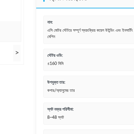
নাম:
এসি মোটর স্টেটরে সম্পূর্ণ স্বয়ংক্রিয় কয়েল উইন্ডিং এবং ইনসার্টিং
মেশিন
>
স্টেটর ওডি:
≤160 মিমি
উপযুক্ত তার:
কপার/অ্যালুমের তার
স্লট নম্বর পরিসীমা:
8~48 স্লট