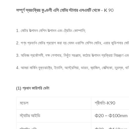
সম্পূর্ণ স্বয়ংক্রিয় কুণ্ডলী এসি মোটর স্টানার এসএমটি থেকে - K
90
1. মোটর উত্পাদন মেশিন উত্পাদন এবং ট্রেডিং কোম্পানি;
2. পণ্য প্রবর্তন মোটর প্রয়োগ করা হয় যেমন ওয়াশিং মেশিন মোটর, এয়ার কন্ডিশনা
3. অভিজ্ঞ প্রকৌশলী, দক্ষ পেশাদার, নিখুঁত সরঞ্জাম, কঠোর উত্পাদন প্রক্রিয়া নিয়ন্ত্রণ 
4. আমরা মার্কিন যুক্তরাষ্ট্রে, ইতালি, অস্ট্রেলিয়া, ভারত, ব্রাজিল, মেক্সিকো, তুরস্ক
(1) প্রধান কারিগরি ডেটা
মডেল
শ্রীমতি-K90
স্ট্যাটর আইডি
Φ20 ~ Φ100mm