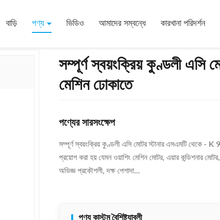
মোটর Stator SMT - K90 থেকে মেশিন ঢোকাতে
বাড়ি
পণ্য
ভিডিও
আমাদের সম্বন্ধে
কারখানা পরিদর্শন
সম্পূর্ণ স্বয়ংক্রিয় কুণ্ডল
মেশিন ঢোকাতে
পণ্যের সারসংক্ষেপ
সম্পূর্ণ স্বয়ংক্রিয় কুণ্ডলী এসি মোটর স্টানার এসএমটি থেকে - K
প্রয়োগ করা হয় যেমন ওয়াশিং মেশিন মোটর, এয়ার কন্ডিশনার ম
অভিজ্ঞ প্রকৌশলী, দক্ষ পেশাদা...
পণ্য কাস্টম বৈশিষ্ট্যাবলী