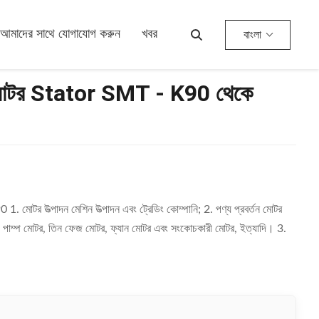
আমাদের সাথে যোগাযোগ করুন
খবর
বাংলা
ী এসি মোটর Stator SMT - K90 থেকে
 90 1. মোটর উত্পাদন মেশিন উত্পাদন এবং ট্রেডিং কোম্পানি; 2. পণ্য প্রবর্তন মোটর
োটর, পাম্প মোটর, তিন ফেজ মোটর, ফ্যান মোটর এবং সংকোচকারী মোটর, ইত্যাদি। 3.