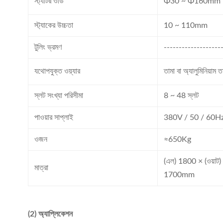
স্ট্যাটর ওডি
Φ30 ~ Φ160mm
স্ট্যাকের উচ্চতা
10 ~ 110mm
টুলিং ভ্রমণ
-------------------
যথোপযুক্ত ওয়্যার
তামা বা অ্যালুমিনিয়াম ত
স্লট সংখ্যা পরিসীমা
8 ~ 48 স্লট
পাওয়ার সাপ্লাই
380V / 50 / 60H
ওজন
≈650Kg
(এল) 1800 × (ওয়াট
মাত্রা
1700mm
(2) অ্যাপ্লিকেশন