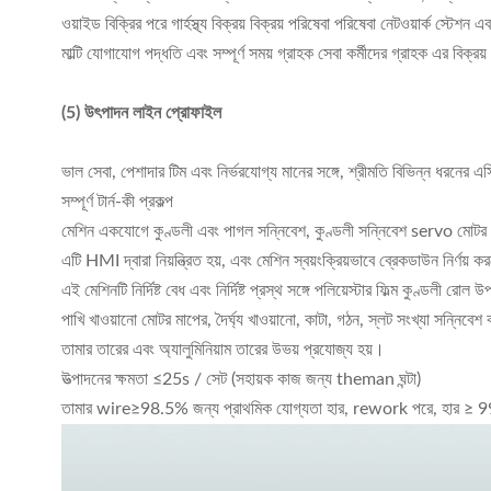
ওয়াইড বিক্রির পরে গার্হস্থ্য বিক্রয় বিক্রয় পরিষেবা পরিষেবা নেটওয়ার্ক স্টেশন 
মাল্টি যোগাযোগ পদ্ধতি এবং সম্পূর্ণ সময় গ্রাহক সেবা কর্মীদের গ্রাহক এর বিক
(5) উৎপাদন লাইন প্রোফাইল
ভাল সেবা, পেশাদার টিম এবং নির্ভরযোগ্য মানের সঙ্গে, শ্রীমতি বিভিন্ন ধরনের এস
সম্পূর্ণ টার্ন-কী প্রকল্প
মেশিন একযোগে কুণ্ডলী এবং পাগল সন্নিবেশ, কুণ্ডলী সন্নিবেশ servo মোটর সিস্টে
এটি HMI দ্বারা নিয়ন্ত্রিত হয়, এবং মেশিন স্বয়ংক্রিয়ভাবে ব্রেকডাউন নির্ণয় 
এই মেশিনটি নির্দিষ্ট বেধ এবং নির্দিষ্ট প্রস্থ সঙ্গে পলিয়েস্টার ফিল্ম কুণ্ডলী র
পাখি খাওয়ানো মোটর মাপের, দৈর্ঘ্য খাওয়ানো, কাটা, গঠন, স্লট সংখ্যা সন্নিবে
তামার তারের এবং অ্যালুমিনিয়াম তারের উভয় প্রযোজ্য হয়।
উত্পাদনের ক্ষমতা ≤25s / সেট (সহায়ক কাজ জন্য theman ঘন্টা)
তামার wire≥98.5% জন্য প্রাথমিক যোগ্যতা হার, rework পরে, হার ≥