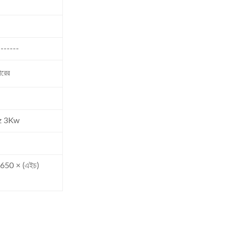
-------
ারের
z 3Kw
) 650 × (এইচ)