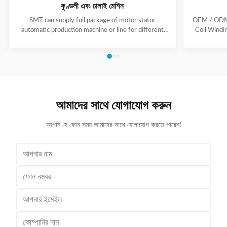
কুণ্ডলী এবং ঢালাই মেশিন
SMT can supply full package of motor stator
OEM / ODM C
automatic production machine or line for different
Coil Windi
motor types, like BLDC, pump motor, car motor,
this coil 
induction motor, 3 phase motor ect. This stator
Insert the 
production line including paper inserting machine, coil
according to
winding machine, coil winding inserting machine,
tooling Set
lacing machine, forming machine and testing machine.
then selec
This automatic stator production line including paper
Machine will
inserting machine, coil winding machine, coil winding
the stator. 
আমাদের সাথে যোগাযোগ করুন
inserting machine,
আপনি যে কোন সময় আমাদের সাথে যোগাযোগ করতে পারেন!