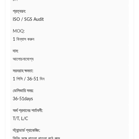
প্রত্যয়ন:
ISO / SGS Audit
MOQ:
1 বিন্যাস করুন
দাম:
আলোচনাযোগ্য
সরবরাহ ক্ষমতা:
1 পিসি / 36-51 দিন
ডেলিভারি সময়:
36-51days
অর্থ প্রদানের শর্তাবলী:
T/T, L/C
স্ট্যান্ডার্ড প্যাকেজিং:
সিলিং সঙ্গে পাতলা পাতলা কাঠ বাক্স