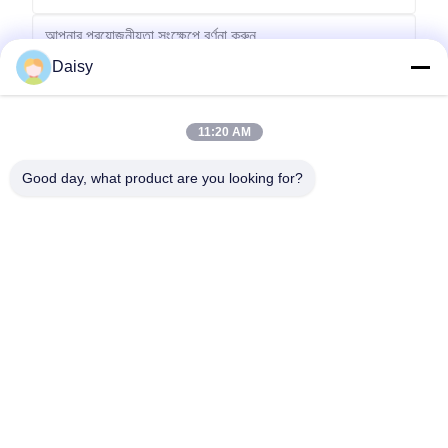
Daisy
11:20 AM
পাঠান
Good day, what product are you looking for?
No.123, Qiangyuan ওয়েস্ট রোড, Nanxun Development Zone, Huzhou
City, Zhejiang Province, China
টেল: 86-512-66316783-802
ইমেইল: sales5@smt-winding.com
বাড়ি
পণ্য
ভিডিও
আমাদের সম্বন্ধে
কারখানা পরিদর্শন
গুণমান নিয়ন্ত্রণ
আমাদের সাথে যোগাযোগ
খবর