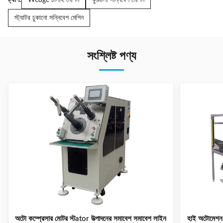
Wedge ঢালাই মেশিন
কুণ্ডলী সন্নিবেশ মেশিন
স্ট্যাটর ঢুকানো সন্নিবেশ মেশিন
সংশ্লিষ্ট পণ্য
অটো কম্প্রেসার মোটর স্টator উত্পাদনের সমাবেশ সমাবেশ লাইন
হাই অটোমেশন স