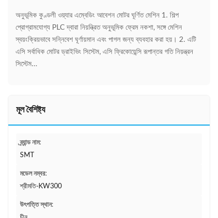
অনুভূমিক কুণ্ডলী ওয়্যার এম্বেডিং আবেশন মোটর ঘূর্ণিত মেশিন 1. শিল্প
প্রোগ্রামযোগ্য PLC দ্বারা নিয়ন্ত্রিত অনুভূমিক ফ্রেম নকশা, সঙ্গে মেশিন
স্বয়ংক্রিয়ভাবে সন্নিবেশ ঘূর্ণায়মান এবং পাগল জন্য ব্যবহার করা হয়। 2. এটি
এসি সর্বাধিক মোটর ড্রাইভিং সিস্টেম, এসি ফ্রিকোয়েন্সি রূপান্তর গতি নিয়ন্ত্রন
সিস্টেম...
মূল বৈশিষ্ট্য
ব্র্যান্ড নাম:
SMT
মডেল নম্বর:
শ্রীমতি-KW300
উৎপত্তি স্থান:
চীন