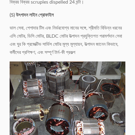
বিক্রয় বিক্রয় scruples dispelled 24 ঘন্টা।
(5) উৎপাদন লাইন প্রোফাইল
ভাল সেবা, পেশাদার টিম এবং নির্ভরযোগ্য মানের সঙ্গে, শ্রীমতি বিভিন্ন ধরনের
এসি মোটর, ডিসি মোটর, BLDC মোটর উত্পাদন প্রযুক্তিগত পরামর্শদান সেবা
এবং ঘুর কি প্রজেক্টিভ সার্ভিস মোটর মূল্য মূল্যায়ন, উত্পাদন জানেন কিভাবে,
কর্মীদের প্রশিক্ষণ, এবং সম্পূর্ণ টার্ন-কী প্রকল্প