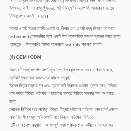
আপনার ব্র্যান্ডকে আরো প্রতিযোগিতামূলক করে তোলে। যদি আপনি মেশিন,
উপাদান, বা ই এম পণ্য খুঁজছেন, শ্রীমতি মোটর যন্ত্রপাতি আপনার সবচেয়ে
নির্ভরযোগ্য অংশীদার হবে।
আমরা একটি সরবরাহকারী, একটি অংশীদার এবং একটি বন্ধু হিসাবে আপনার
esteemed কোম্পানীর সঙ্গে একটি দীর্ঘ ব্যবসায়িক সম্পর্ক স্থাপন করার জন্য
প্রস্তুত। বিশ্বব্যাপী আমরা আপনাকে warmly স্বাগত জানাই
(4)
OEM / ODM
উদ্ভাবনী প্রযুক্তিগত দল নিখুঁত সম্পূর্ণ প্রযুক্তিগত সমাধান প্রদান করে,
প্রতিটি গ্রাহকের অনন্য প্রয়োজন সন্তুষ্ট;
বিশেষ বিক্রয়োত্তর দল এবং প্রকৌশলী উচ্চতর গুণমান প্রদান করে, বিক্রির
পরে দ্রুত বিক্রির পরিষেবা, গ্রাহকের সমস্ত বিক্রির সমস্যা সমাধান করার
জন্য;
ওয়াইড বিক্রির পরে গার্হস্থ্য বিক্রয় বিক্রয় পরিষেবা পরিষেবা নেটওয়ার্ক স্টেশন
এবং বিদেশী সংস্থা শক্তিশালী পরে বিক্রয় পরিষেবা নিশ্চিত;
মাল্টি যোগাযোগ পদ্ধতি এবং সম্পূর্ণ সময় গ্রাহক সেবা কর্মীদের গ্রাহক এর