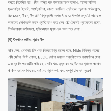
করতে নিবেদিত হয়। চীন পর্যন্ত বড় বাজারের অংশ ছাড়াও, আমরা মার্কিন
যুক্তরাষ্ট্র, ইতালি, অস্ট্রেলিয়া, ভারত, ব্রাজিল, মেক্সিকো, তুরস্ক, থাইল্যান্ড,
ভিয়েতনাম, ইরান, ইত্যাদি বিশ্বব্যাপী দেশগুলিতে মেশিনগুলি রপ্তানি করি এবং
আমাদের মেশিনগুলি মহান খ্যাতি ভাগ করে নেয় এটি টেকসই গ্রাহকদের মধ্যে,
নির্ভরযোগ্য কর্মক্ষমতা, যুক্তিসঙ্গত মূল্য এবং ভাল পরে সেবা।
(5) উৎপাদন লাইন প্রোফাইল
ভাল সেবা, পেশাদার টিম এবং নির্ভরযোগ্য মানের সঙ্গে, Nide বিভিন্ন ধরনের
এসি মোটর, ডিসি মোটর, BLDC মোটর উত্পাদন প্রযুক্তিগত পরামর্শদান সেবা
এবং ঘুর কি প্রজেক্টিং পরিষেবা, মোটর খরচ মূল্যায়ন সহ উত্পাদন গ্রাহক প্রদান,
উত্পাদন জানেন কিভাবে, কর্মীদের প্রশিক্ষণ, এবং সম্পূর্ণ টার্ন-কী প্রকল্প