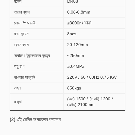
মডেল
DR08
তারের ব্যাস
0.08-0.8mm
লোড স্পিড নেই
≤3000r / মিনিট
মাথা ঘুরানো
8pcs
ফ্রেম ব্যাস
20-120mm
সর্বোচ্চ। ট্রান্সফারের দূরত্ব
≤250mm
বায়ু চাপ
≥0.4MPa
পাওয়ার সাপ্লাই
220V / 50 / 60Hz 0.75 KW
ওজন
850kgs
(এল) 1500 * (ওয়াট) 1200 *
মাত্রা
(এইচ) 2100mm
(2)
এই মেশিন অপারেশন পদক্ষেপ