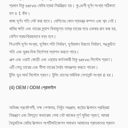
প্রধান টাকু servo মোটর দ্বারা নিয়ন্ত্রিত হয়। কুণ্ডলী ঘূর্ণন সংখ্যা সঠিকতা
হল ± 1 বাঁক।
কাজ ঘূর্ণন গতি সেট করা যাবে। মেশিনের কোন স্বতন্ত্র কম্পন এবং শব্দ নেই।
খামির ক্ষতি এবং তারের স্ন্যাপ বিনামূল্যে তাম্র তারের পরে একবার রান করা হয়,
মেশিন স্বয়ংক্রিয়ভাবে বন্ধ হবে।
পিএলসি ঘূর্ণন সংখ্যা, ঘূর্ণমান গতি নির্ধারণ, ঘূর্ণায়মান উচ্চতা নির্ধারণ, সঙ্কুচিত
গতি এবং ঘুরুর দিক নির্দেশনা স্থাপন করতে পারে।
এক্স এবং ওয়াই জোড়ী এবং ওয়্যার কর্তনকারী টাকু servo সিস্টেম গ্রহণ।
এটি সেতু তারের এবং সীসা তারের দৈর্ঘ্য সামঞ্জস্য করতে পারেন।
টুলিং ডুব সার্ভ সিস্টেম গ্রহণ। টুলিং ডানের সর্বাধিক সেগমেন্ট সংখ্যা 6 হয়।
(4)
OEM / ODM প্রোফাইল
অভিজ্ঞ প্রকৌশলী, দক্ষ পেশাদার, নিখুঁত সরঞ্জাম, কঠোর উত্পাদন প্রক্রিয়া
নিয়ন্ত্রণ এবং বিস্তৃত কভারেজ সেবা নেট কাজের পূর্ণ সুবিধা গ্রহণ, আমরা
বৈদ্যুতিক মোটর উত্পাদন অপটিমাইজেশন সমাধান আমাদের গ্রাহকদের প্রদান