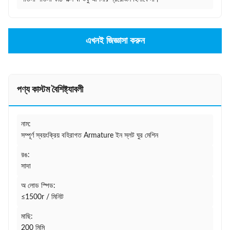
এখনই জিজ্ঞাসা করুন
পণ্য কাস্টম বৈশিষ্ট্যাবলী
নাম:
সম্পূর্ণ স্বয়ংক্রিয় বহিরাগত Armature ইন স্লট ঘুর মেশিন
রঙ:
সাদা
অ লোড স্পিড:
≤1500r / মিনিট
মাছি:
200 মিমি