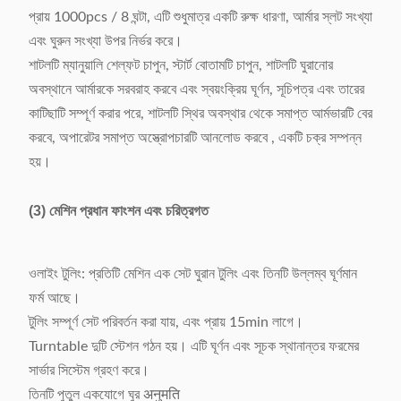
প্রায় 1000pcs / 8 ঘন্টা, এটি শুধুমাত্র একটি রুক্ষ ধারণা, আর্মার স্লট সংখ্যা
এবং ঘুরুন সংখ্যা উপর নির্ভর করে।
শাটলটি ম্যানুয়ালি শেল্ফট চাপুন, স্টার্ট বোতামটি চাপুন, শাটলটি ঘুরানোর
অবস্থানে আর্মারকে সরবরাহ করবে এবং স্বয়ংক্রিয় ঘূর্ণন, সূচিপত্র এবং তারের
কাটিছাটি সম্পূর্ণ করার পরে, শাটলটি স্থির অবস্থার থেকে সমাপ্ত আর্মভারটি বের
করবে, অপারেটর সমাপ্ত অস্ত্রোপচারটি আনলোড করবে , একটি চক্র সম্পন্ন
হয়।
(3) মেশিন প্রধান ফাংশন এবং চরিত্রগত
ওলাইং টুলিং: প্রতিটি মেশিন এক সেট ঘুরান টুলিং এবং তিনটি উল্লম্ব ঘূর্ণমান
ফর্ম আছে।
টুলিং সম্পূর্ণ সেট পরিবর্তন করা যায়, এবং প্রায় 15min লাগে।
Turntable দুটি স্টেশন গঠন হয়। এটি ঘূর্ণন এবং সূচক স্থানান্তর ফরমের
সার্ভার সিস্টেম গ্রহণ করে।
তিনটি পুতুল একযোগে ঘুর अनुमति