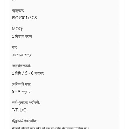
প্রত্যয়ন:
ISO9001/SGS
MOQ:
1 বিন্যাস করুন
দাম:
আলোচনাযোগ্য
সরবরাহ ক্ষমতা:
1 পিসি / 5 - 8 সপ্তাহ
ডেলিভারি সময়:
5 - 9 সপ্তাহ
অর্থ প্রদানের শর্তাবলী:
T/T, L/C
স্ট্যান্ডার্ড প্যাকেজিং:
পাতলা পাতলা কাঠ বাক্স বা শুধু আপনার প্রয়োজন হিসাবে না।