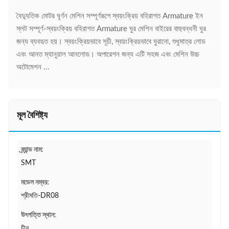
বৈদ্যুতিক মোটর ঘূর্ণন মেশিন সম্পূর্ণরূপে স্বয়ংক্রিয় বহিরাগত Armature ইন
স্লট সম্পূর্ণ-স্বয়ংক্রিয় বহিরাগত Armature ঘুর মেশিন বাইরের বাহুবন্ধনী ঘুর
জন্য ব্যবহৃত হয়। স্বয়ংক্রিয়ভাবে সূচী, স্বয়ংক্রিয়ভাবে ঘুরানো, শুধুমাত্র লোড
এবং আনত ম্যানুয়াল আনলোড। অপারেশন জন্য এটি সহজ এবং মেশিন উচ্চ
অটোমেশন ...
মূল বৈশিষ্ট্য
ব্র্যান্ড নাম:
SMT
মডেল নম্বর:
শ্রীমতি-DR08
উৎপত্তি স্থান:
চীন