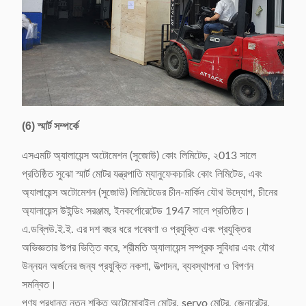
(6) স্মার্ট সম্পর্কে
এসএমটি অ্যালায়েন্স অটোমেশন (সুজোউ) কোং লিমিটেড, ২013 সালে
প্রতিষ্ঠিত সুঝো স্মার্ট মোটর যন্ত্রপাতি ম্যানুফেকচারিং কোং লিমিটেড, এবং
অ্যালায়েন্স অটোমেশন (সুজোউ) লিমিটেডের চীন-মার্কিন যৌথ উদ্যোগ, চীনের
অ্যালায়েন্স উইন্ডিং সরঞ্জাম, ইনকর্পোরেটেড 1947 সালে প্রতিষ্ঠিত।
এ.ডব্লিউ.ই.ই. এর দশ বছর ধরে গবেষণা ও প্রযুক্তি এবং প্রযুক্তির
অভিজ্ঞতার উপর ভিত্তি করে, শ্রীমতি অ্যালায়েন্স সম্পূরক সুবিধার এবং যৌথ
উন্নয়ন অর্জনের জন্য প্রযুক্তি নকশা, উত্পাদন, ব্যবস্থাপনা ও বিপণন
সমন্বিত।
পণ্য প্রধানত নতুন শক্তি অটোমোবাইল মোটর, servo মোটর, জেনারেটর,