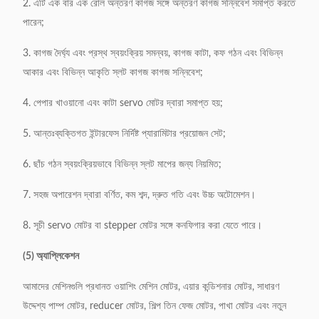
2. এটি এক বার এক রোল অন্তরণ কাগজ সঙ্গে অন্তরণ কাগজ সন্নিবেশ সমাপ্ত করতে
পারেন;
3. কাগজ দৈর্ঘ্য এবং প্রস্থ স্বয়ংক্রিয় সমন্বয়, কাগজ কাটা, কফ গঠন এবং বিভিন্ন
আকার এবং বিভিন্ন আকৃতি স্লট কাগজ কাগজ সন্নিবেশ;
4. পেপার খাওয়ানো এবং কাটা servo মোটর দ্বারা সমাপ্ত হয়;
5. আন্তঃব্যক্তিগত ইন্টারফেস নির্দিষ্ট প্যারামিটার প্রয়োজন সেট;
6. ছাঁচ গঠন স্বয়ংক্রিয়ভাবে বিভিন্ন স্লট মাপের জন্য নিয়মিত;
7. সহজ অপারেশন দ্বারা বর্ণিত, কম শব্দ, দ্রুত গতি এবং উচ্চ অটোমেশন।
8. সূচী servo মোটর বা stepper মোটর সঙ্গে কনফিগার করা যেতে পারে।
(5) অ্যাপ্লিকেশন
আমাদের মেশিনগুলি প্রধানত ওয়াশিং মেশিন মোটর, এয়ার কন্ডিশনার মোটর, সাধারণ
উদ্দেশ্য পাম্প মোটর, reducer মোটর, শিল্প তিন ফেজ মোটর, পাখা মোটর এবং নতুন