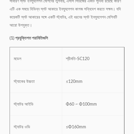
সাধারণ স্লট ইনস্যুলেশন মেশিনের তুলনায়, এসসি সিরিজের একটি সুবিধা রয়েছে কারণ
এটি এক সময়ে বিভিন্ন স্লট আকারে ইনস্যুলেশন কাগজ সন্নিবেশ করতে সক্ষম।
যদি
কয়েকটি স্লট আকারের সঙ্গে একটি স্ট্যাটর, এই ধরনের স্লট ইনস্যুলেশন মেশিনটি
আরো উপযুক্ত।
(1) প্রযুক্তিগত পরামিতিগুলি
মডেল
শ্রীমতি-SC120
স্ট্যাকের উচ্চতা
≤120mm
স্ট্যাটর আইডি
Φ60 ~ Φ100mm
স্ট্যাটর ওডি
≤Φ160mm