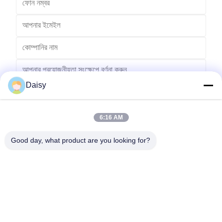
Daisy
6:16 AM
পাঠান
Good day, what product are you looking for?
No.123, Qiangyuan ওয়েস্ট রোড, Nanxun Development Zone, Huzhou
City, Zhejiang Province, China
টেল: 86-512-66316783-802