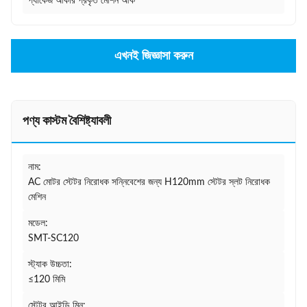
প্যাকেজ আকার প্রকৃত মেশিন আক
এখনই জিজ্ঞাসা করুন
পণ্য কাস্টম বৈশিষ্ট্যাবলী
নাম:
AC মোটর স্টেটর নিরোধক সন্নিবেশের জন্য H120mm স্টেটর স্লট নিরোধক
মেশিন
মডেল:
SMT-SC120
স্ট্যাক উচ্চতা:
≤120 মিমি
স্টেটর আইডি মিন: