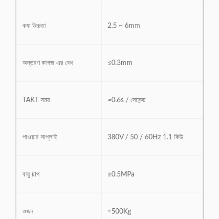
কফ উচ্চতা
2.5 ~ 6mm
অন্তরণ কাগজ এর বেধ
≤0.3mm
TAKT সময়
≈0.6s / সেকেন্ড
পাওয়ার সাপ্লাই
380V / 50 / 60Hz 1.1 কিউ
বায়ু চাপ
≥0.5MPa
ওজন
≈500Kg