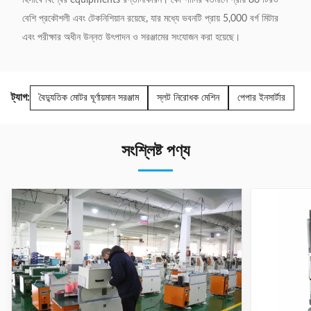
বেশি প্রকৌশলী এবং টেকনিশিয়ান রয়েছে, যার মধ্যে ভবনটি প্রায় 5,000 বর্গ মিটার
এবং পরীক্ষার অধীন উন্নত উৎপাদন ও সরঞ্জামের সংযোজন করা হয়েছে।
ট্যাগ:
বৈদ্যুতিক মোটর ঘূর্ণায়মান সরঞ্জাম
স্লট নিরোধক মেশিন
পেপার ইনসার্টার
সংশ্লিষ্ট পণ্য