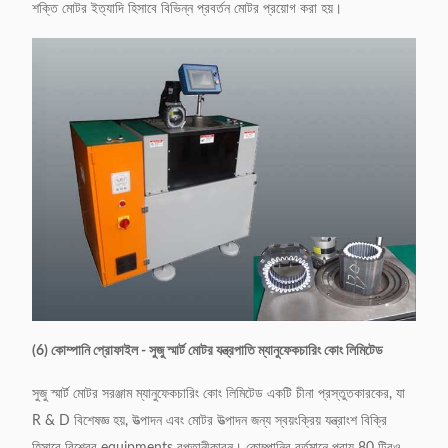
শক্তি মোটর ইত্যাদি হিসাবে বিভিন্ন প্রবর্তন মোটর প্রয়োগ করা হয়।
(6) কোম্পানি প্রোফাইল - সুজু স্মার্ট মোটর যন্ত্রপাতি ম্যানুফেকচারিং কোং লিমিটেড
সুজু স্মার্ট মোটর সরঞ্জাম ম্যানুফেকচারিং কোং লিমিটেড একটি চীনা প্রস্তুতকারকের, যা
R & D বিশেষজ্ঞ হয়, উত্পাদন এবং মোটর উত্পাদন জন্য স্বয়ংক্রিয় যন্ত্রাংশ বিক্রি
হিসাবে বিশ্বের equipments রপ্তানীকারন।
কোম্পানির বর্তমানে প্রায় 80 টিরও