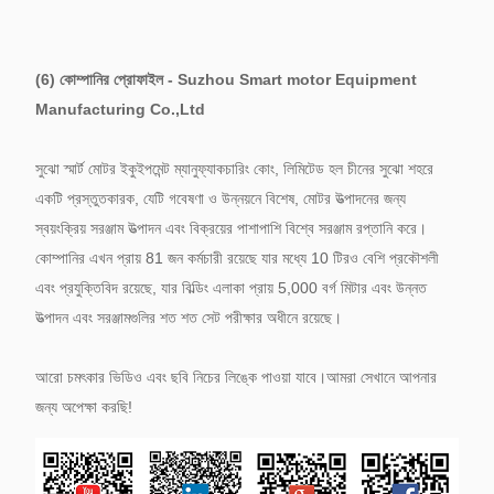
(6) কোম্পানির প্রোফাইল - Suzhou Smart motor Equipment
Manufacturing Co.,Ltd
সুঝো স্মার্ট মোটর ইকুইপমেন্ট ম্যানুফ্যাকচারিং কোং, লিমিটেড হল চীনের সুঝো শহরে
একটি প্রস্তুতকারক, যেটি গবেষণা ও উন্নয়নে বিশেষ, মোটর উত্পাদনের জন্য
স্বয়ংক্রিয় সরঞ্জাম উত্পাদন এবং বিক্রয়ের পাশাপাশি বিশ্বে সরঞ্জাম রপ্তানি করে।
কোম্পানির এখন প্রায় 81 জন কর্মচারী রয়েছে যার মধ্যে 10 টিরও বেশি প্রকৌশলী
এবং প্রযুক্তিবিদ রয়েছে, যার বিল্ডিং এলাকা প্রায় 5,000 বর্গ মিটার এবং উন্নত
উত্পাদন এবং সরঞ্জামগুলির শত শত সেট পরীক্ষার অধীনে রয়েছে।
আরো চমৎকার ভিডিও এবং ছবি নিচের লিঙ্কে পাওয়া যাবে।আমরা সেখানে আপনার
জন্য অপেক্ষা করছি!