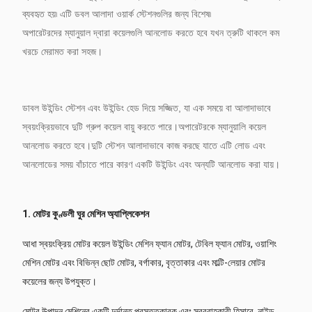
ব্যবহৃত হয়৷ এটি ডবল আলাদা ওয়ার্ক স্টেশনগুলির জন্য বিশেষ৷
অপারেটরদের ম্যানুয়াল দ্বারা কয়েলগুলি আনলোড করতে হবে যখন ত্রুটি থাকলে কম
খরচে মেরামত করা সহজ।
ডাবল উইন্ডিং স্টেশন এবং উইন্ডিং হেড দিয়ে সজ্জিত, যা এক সময়ে বা আলাদাভাবে
স্বয়ংক্রিয়ভাবে দুটি গ্রুপ কয়েল বায়ু করতে পারে।অপারেটরকে ম্যানুয়ালি কয়েল
আনলোড করতে হবে।দুটি স্টেশন আলাদাভাবে কাজ করছে যাতে এটি লোড এবং
আনলোডের সময় বাঁচাতে পারে কারণ একটি উইন্ডিং এবং অন্যটি আনলোড করা যায়।
1. মোটর কুণ্ডলী ঘুর মেশিন অ্যাপ্লিকেশন
আধা স্বয়ংক্রিয় মোটর কয়েল উইন্ডিং মেশিন ফ্যান মোটর, টেবিল ফ্যান মোটর, ওয়াশিং
মেশিন মোটর এবং বিভিন্ন ছোট মোটর, বর্গাকার, বৃত্তাকার এবং মাল্টি-লেয়ার মোটর
কয়েলের জন্য উপযুক্ত।
মোটর উত্পাদন মেশিনের একটি দুর্দান্ত প্রস্তুতকারক এবং সরবরাহকারী হিসাবে, নাইড