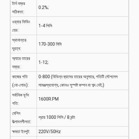
টার্ন নম্বর
0.2%;
সঠিকতা:
ওয়্যার ফিডিং
1-4 পিসি
হেড:
স্থানান্তর
170-300 মিমি
দূরত্ব:
অ্যারে তারের
1-12;
নম্বর:
কাজের গতি
0-800 (বিভিন্ন ব্যাসের তারের অনুসারে, গতিটি স্টেপলেস
(নো-লোড):
সামঞ্জস্যযোগ্য, কোনও সুস্পষ্ট কম্পন বা শব্দ নেই;)
সর্বাধিক ঘূর্ণন
1600R.PM
গতি:
মেশিন
প্রায় 1000 পিসি / 8 ঘন্টা
উত্পাদনশীলতা:
ক্ষমতা ইনপুট:
220V/50Hz