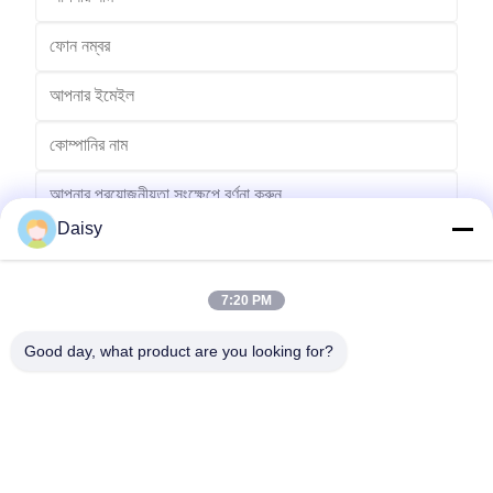
Daisy
7:20 PM
পাঠান
Good day, what product are you looking for?
No.123, Qiangyuan ওয়েস্ট রোড, Nanxun Development Zone, Huzhou
City, Zhejiang Province, China