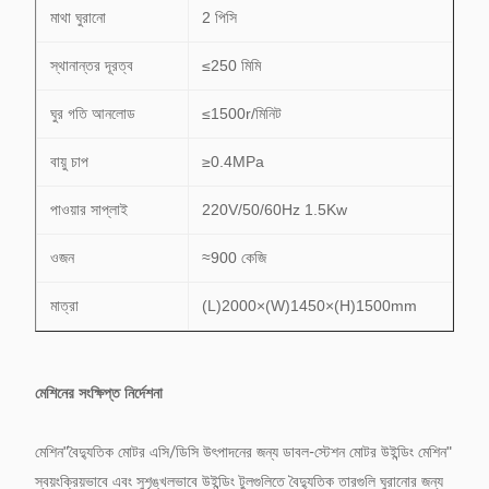
মাথা ঘুরানো
2 পিসি
স্থানান্তর দূরত্ব
≤250 মিমি
ঘুর গতি আনলোড
≤1500r/মিনিট
বায়ু চাপ
≥0.4MPa
পাওয়ার সাপ্লাই
220V/50/60Hz 1.5Kw
ওজন
≈900 কেজি
মাত্রা
(L)2000×(W)1450×(H)1500mm
মেশিনের সংক্ষিপ্ত নির্দেশনা
মেশিন"
"
বৈদ্যুতিক মোটর এসি/ডিসি উৎপাদনের জন্য ডাবল-স্টেশন মোটর উইন্ডিং মেশিন
স্বয়ংক্রিয়ভাবে এবং সুশৃঙ্খলভাবে উইন্ডিং টুলগুলিতে বৈদ্যুতিক তারগুলি ঘুরানোর জন্য