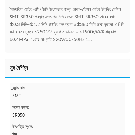
বৈদ্যুতিক মোটর এসি/ডিসি উৎপাদনের জন্য ডাবল-স্টেশন মোটর উইন্ডিং মেশিন
SMT-SR350 প্রযুক্তিগত পরামিতি মডেল SMT-SR350 তারের ব্যাস
Φ0.3 মিমি~Φ1.2 মিমি উইন্ডিং ফর্ম ব্যাস ≤Φ380 মিমি মাথা ঘুরানো 2 পিসি
স্থানান্তর দূরত্ব ≤250 মিমি ঘুর গতি আনলোড ≤1500r/মিনিট বায়ু চাপ
≥0.4MPa পাওয়ার সাপ্লাই 220V/50/60Hz 1...
মূল বৈশিষ্ট্য
ব্র্যান্ড নাম:
SMT
মডেল নম্বর:
SR350
উৎপত্তি স্থান:
চীন