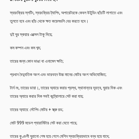
স্বয়ংক্রিয় স্লটিং, স্বয়ংক্রিয় ট্যাপিং, অপারেটরকে কেবল উইন্ডিং ছাঁচটি লাগাতে এবং
তুলতে হবে এবং ছাঁচ থেকে ক্ষত কয়েলগুলি বের করতে হবে।
দুই ঘুর স্কয়ার এক্সেল টাকু দিয়ে;
কম কম্পন এবং কম শব্দ;
তারের জন্য কোন ভাঙা বা এনামেল ক্ষতি;
প্রধান বৈদ্যুতিক অংশ এবং ভারবহন উচ্চ মানের মোটর অংশ অভিযোজিত;
টার্ন নং, তারের ডায়া।, তারের অ্যারে করার প্রস্থ, স্থানান্তর দূরত্ব, ঘুরার দিক এবং
তারের অ্যারে করার দিক সবই কন্ট্রোলারে সেট করা যায়;
তারের অ্যারে: স্টেপিং মোটর + স্ক্রু রড;
মোট 999 মডেল প্যারামিটার সেট করা যেতে পারে;
তারের কুণ্ডলী ঘুরানো শেষ হয়ে গেলে মেশিন স্বয়ংক্রিয়ভাবে বন্ধ হয়ে যাবে;