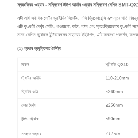
স্বয়ংক্রিয় ওয়্যার - সন্নিবেশ টাইপ আর্মার ওয়্যার সন্নিবেশ মেশিন SMT-Q
এটা এসি সর্বাধিক মোটর ড্রাইভিং সিস্টেম, এসি ফ্রিকোয়েন্সি রূপান্তর গতি নিয়ন্ত্
এটি কুণ্ডলী দৈর্ঘ্য সেটিং, খাওয়ানো, কাটা, গঠন এবং স্বয়ংক্রিয়ভাবে কুণ্ডল
মানব-মেশিন কন্ট্রোল ইন্টারফেসের সাহায্যে ইইউপপ, এটি অবস্থা প্রদর্শন, অপ্রয
(1) প্রধান প্রযুক্তিগত বৈশিষ্ট্য
মডেল
শ্রীমতি-QX10
স্ট্যাটর আইডি
110-210mm
স্ট্যাটর ওডি
≤260mm
কোর দৈর্ঘ্য
≤250mm
টুলিং স্ট্রোক
≤90mm
সমঞ্জসে ওয়্যার
চবি / আল