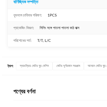
বাণিজ্যিক সম্পত্তি
ন্যূনতম চাহিদার পরিমাণ:
1PCS
প্যাকেজিং বিবরণ:
সিলিং সঙ্গে পাতলা পাতলা কাঠ বাক্স
পরিশোধের শর্ত:
T/T, L/C
স্বয়ংক্রিয় মোটর ঘুর মেশিন
মোটর ঘূর্ণায়মান সরঞ্জাম
আনয়ন মোটর ঘুর 
ট্যাগ:
পণ্যের বর্ণনা