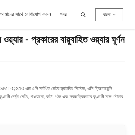
আমাদের সাথে যোগাযোগ করুন
খবর
বাংলা
ন ওয়্যার - প্রকারের বায়ুবাহিত ওয়্যার ঘূর্ণন
েশিন SMT-QX10 এটা এসি সর্বাধিক মোটর ড্রাইভিং সিস্টেম, এসি ফ্রিকোয়েন্সি
কুণ্ডলী দৈর্ঘ্য সেটিং, খাওয়ানো, কাটা, গঠন এবং স্বয়ংক্রিয়ভাবে কুণ্ডলী সঙ্গে স্টেলার