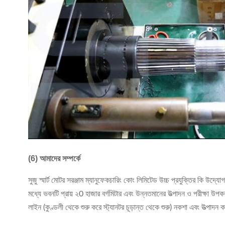
(6) আমাদের সম্পর্কে
সুজু স্মার্ট মোটর সরঞ্জাম ম্যানুফেকচারিং কোং লিমিটেড উচ্চ প্রযুক্তির কি উদ্য
মধ্যে ভবনটি প্রায় ২0 হাজার বর্গমিটার এবং উন্নতমানের উত্পাদন ও পরীক্ষা উপ
লাইন (কুণ্ডলী থেকে শুরু করে স্ট্যানটর চূড়ান্ত থেকে শুরু) নকশা এবং উত্