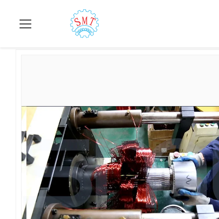
বাড়ি
>
পণ্য
>
ঢালাই মেশিন ঢালাই
>
স্বয়ংক্রিয় ঘূর্ণায়মান ঢালাই মেশিন ওয়্যার - প্র