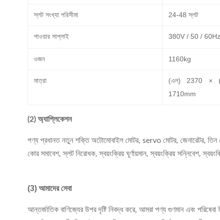
স্লট সংখ্যা পরিসীমা
24-48 স্লট
পাওয়ার সাপ্লাই
380V / 50 / 60Hz
ওজন
1160kg
মাত্রা
(এল) 2370 × (
1710mm
(2) অ্যাপ্লিকেশন
পণ্য প্রধানত নতুন শক্তি অটোমোবাইল মোটর, servo মোটর, জেনারেটর, তিন ফে
কোর সমাবেশ, স্লট নিরোধক, স্বয়ংক্রিয় ঘূর্ণায়মান, স্বয়ংক্রিয় সন্নিবেশ, স্
(3) আমাদের সেবা
আন্তর্জাতিক বাণিজ্যের উপর দৃষ্টি নিবদ্ধ করে, আমরা পণ্য গুণমান এবং পরিষে