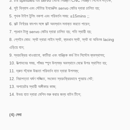
3. চার spindles এর servo মোটর নিয়ন্ত্রণ CNC নিয়ন্ত্রণ সিস্টেম দত্তক;
4. সুই বিন্যাস এবং স্টেটার ইনডেক্সিং servo মোটর দ্বারা চালিত হয়;
5. পৃথক টাইপ টুলিং নকশা এবং পরিবর্তন সময়: ≤15mins ;;
6. ফল্ট নির্ণয়ের ফাংশন সঙ্গে ফল্ট অবস্থান সনাক্ত করতে পারেন;
7. প্রধান টাকু servo মোটর দ্বারা চালিত হয়;
গতি স্থায়ী হয়;
8. প্লেইন মোড: স্লট দ্বারা লাইন স্লট, ব্যবধান স্লট, স্লট বা অভিনব lacing
এড়িয়ে যান;
9. স্বয়ংক্রিয় খাওয়ানো, কাটিয়া এবং যান্ত্রিক কর্ড টান সিস্টেম ব্যবস্থাসহ;
10. উত্পাদনের সময়, পাঁজর স্পুল উল্লম্ব অবস্থানে মেঝে উপর স্থাপিত হয়;
11. দ্রুত স্ট্যাক উচ্চতা পরিবর্তন হাত দ্বারা উপলব্ধ;
12. নিরাপত্তা ঘর্ষণ সজ্জিত, সংকেত স্বয়ংক্রিয়ভাবে পুনরায় সেট;
13. অপারেটর স্থায়ী অঙ্গীকার কাজ;
14. উভয় হাত দ্বারা মেশিন শুরু করার জন্য বাটন টিপে;
(4) সেবা