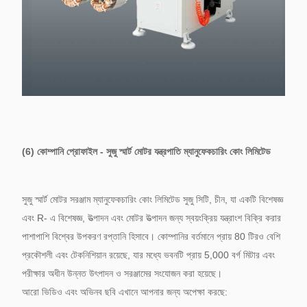
(6) কোম্পানি প্রোফাইল - সুজু স্মার্ট মোটর যন্ত্রপাতি ম্যানুফেকচারিং কোং লিমিটেড
সুজু স্মার্ট মোটর সরঞ্জাম ম্যানুফেকচারিং কোং লিমিটেড সুজু সিটি, চীন, যা একটি বিশেষজ্ঞ
এবং R- এ বিশেষজ্ঞ, উত্পাদন এবং মোটর উত্পাদন জন্য স্বয়ংক্রিয় যন্ত্রাংশ বিক্রি করার
পাশাপাশি বিশ্বের উপকরণ রপ্তানি হিসাবে।
কোম্পানির বর্তমানে প্রায় 80 টিরও বেশি
প্রকৌশলী এবং টেকনিশিয়ান রয়েছে, যার মধ্যে ভবনটি প্রায় 5,000 বর্গ মিটার এবং
পরীক্ষার অধীন উন্নত উৎপাদন ও সরঞ্জামের সংযোজন করা হয়েছে।
আরো ভিডিও এবং অভিনব ছবি এখানে আপনার জন্য অপেক্ষা করছে: