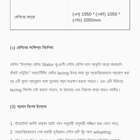
(এল) 1950 * (ওয়াট) 1050 *
মেশিনের মাত্রা
(এইচ) 2050mm
(২) মেশিনের সংক্ষিপ্ত নির্দেশনা
মেশিন "উল্লম্ব মোটর Stator কুণ্ডলী লেইস মেশিন ভাল আকৃতি মধ্যে মাথাগুলি
বাঁধাই বাইন্ডিং" অন্তর্নির্মিত মোটর lacing উভয় মাথা ঘুর স্বয়ংক্রিয়ভাবে প্রয়োগ করা
হয়
এটি মূলত ম্যানুয়াল সঙ্গে তুলনায় শ্রম সংরক্ষণ করতে পারেন।
এবং এটি বিভিন্ন
lacing নিদর্শন সেট করতে পারেন, যা ব্যবহার এবং নিরাপদ জন্য আরও নমনীয়।
(3) প্রধান বিশেষ উল্লেখ
1. স্ট্যাটোর্স আউট ধাক্কা অটো গঠন অনুযায়ী অনুযায়ী সজ্জিত করা যেতে পারে;
2. স্বয়ংক্রিয়ভাবে শেষ স্থায়ী ঘূর্ণায়মান লেইস দুটি সূঁচ আপ adopting;