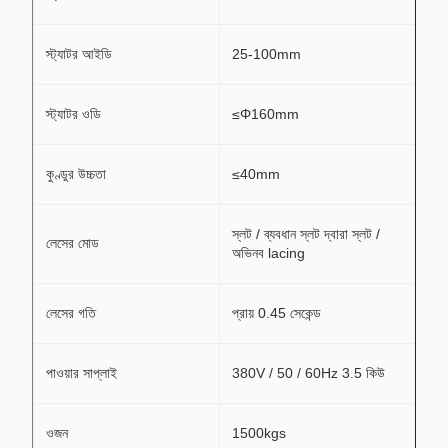
স্ট্যাটর আইডি
25-100mm
স্ট্যাটর ওডি
≤Φ160mm
কুণ্ডুর উচ্চতা
≤40mm
স্লট / ব্যবধান স্লট দ্বারা স্লট /
লেসের মোড
অভিনব lacing
লেসের গতি
প্রায় 0.45 সেকেন্ড
পাওয়ার সাপ্লাই
380V / 50 / 60Hz 3.5 কিউ
ওজন
1500kgs