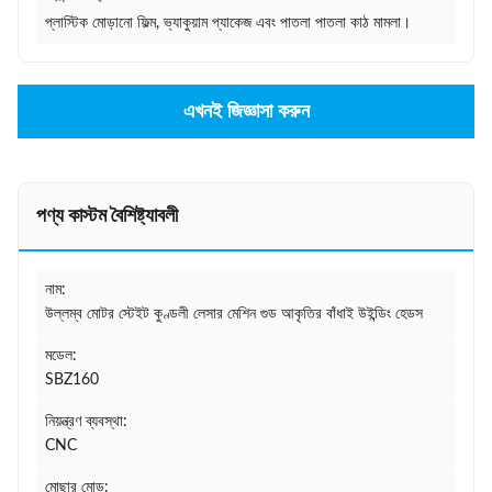
প্লাস্টিক মোড়ানো ফিল্ম, ভ্যাকুয়াম প্যাকেজ এবং পাতলা পাতলা কাঠ মামলা।
এখনই জিজ্ঞাসা করুন
পণ্য কাস্টম বৈশিষ্ট্যাবলী
নাম:
উল্লম্ব মোটর স্টেইট কুণ্ডলী লেসার মেশিন গুড আকৃতির বাঁধাই উইন্ডিং হেডস
মডেল:
SBZ160
নিয়ন্ত্রণ ব্যবস্থা:
CNC
মোছার মোড: