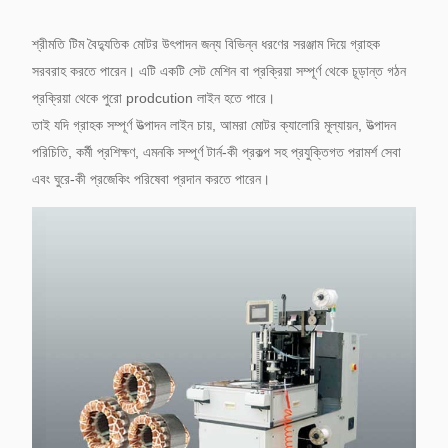
শ্রীমতি টিম বৈদ্যুতিক মোটর উৎপাদন জন্য বিভিন্ন ধরণের সরঞ্জাম দিয়ে গ্রাহক
সরবরাহ করতে পারেন।
এটি একটি সেট মেশিন বা প্রক্রিয়া সম্পূর্ণ থেকে চূড়ান্ত গঠন
প্রক্রিয়া থেকে পুরো prodcution লাইন হতে পারে।
তাই যদি গ্রাহক সম্পূর্ণ উত্পাদন লাইন চায়, আমরা মোটর ক্যালোরি মূল্যায়ন, উত্পাদন
পরিচিতি, কর্মী প্রশিক্ষণ, এমনকি সম্পূর্ণ টার্ন-কী প্রকল্প সহ প্রযুক্তিগত পরামর্শ সেবা
এবং ঘুরে-কী প্রজেকিং পরিষেবা প্রদান করতে পারেন।