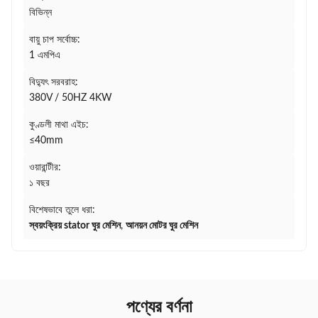
বিভিন্ন
বায়ু চাপ সর্বোচ্চ:
1 এমপিএ
বিদ্যুৎ সরবরাহ:
380V / 50HZ 4KW
কুণ্ডলী মাথা এইচ:
≤40mm
ওয়ারান্টীর:
১ বছর
বিশেষভাবে তুলে ধরা:
স্বয়ংক্রিয় stator ঘুর মেশিন
,
আনয়ন মোটর ঘুর মেশিন
পণ্যের বর্ণনা