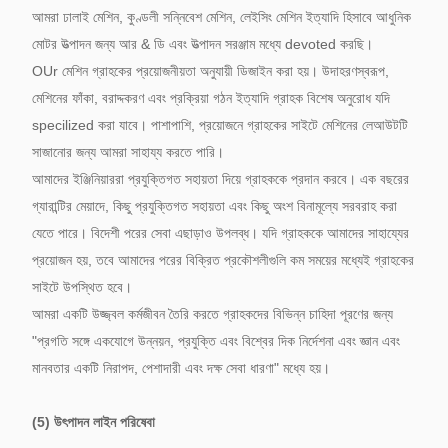
আমরা ঢালাই মেশিন, কুণ্ডলী সন্নিবেশ মেশিন, লেইসিং মেশিন ইত্যাদি হিসাবে আধুনিক
মোটর উত্পাদন জন্য আর & ডি এবং উত্পাদন সরঞ্জাম মধ্যে devoted করছি।
OUr মেশিন গ্রাহকের প্রয়োজনীয়তা অনুযায়ী ডিজাইন করা হয়।
উদাহরণস্বরূপ,
মেশিনের ফাঁকা, বরাদ্দকরণ এবং প্রক্রিয়া গঠন ইত্যাদি
গ্রাহক বিশেষ অনুরোধ যদি
specilized করা যাবে।
পাশাপাশি, প্রয়োজনে গ্রাহকের সাইটে মেশিনের লেআউটটি
সাজানোর জন্য আমরা সাহায্য করতে পারি।
আমাদের ইঞ্জিনিয়াররা প্রযুক্তিগত সহায়তা দিয়ে গ্রাহককে প্রদান করবে।
এক বছরের
গ্যারান্টির মেয়াদে, কিছু প্রযুক্তিগত সহায়তা এবং কিছু অংশ বিনামূল্যে সরবরাহ করা
যেতে পারে।
বিদেশী পরের সেবা এছাড়াও উপলব্ধ।
যদি গ্রাহককে আমাদের সাহায্যের
প্রয়োজন হয়, তবে আমাদের পরের বিক্রিত প্রকৌশলীগুলি কম সময়ের মধ্যেই গ্রাহকের
সাইটে উপস্থিত হবে।
আমরা একটি উজ্জ্বল কর্মজীবন তৈরি করতে গ্রাহকদের বিভিন্ন চাহিদা পূরণের জন্য
"প্রগতি সঙ্গে একযোগে উন্নয়ন, প্রযুক্তি এবং বিশ্বের দিক নির্দেশনা এবং জ্ঞান এবং
মানবতার একটি নিরাপদ, পেশাদারী এবং দক্ষ সেবা ধারণা" মধ্যে হয়।
(5) উৎপাদন লাইন পরিষেবা