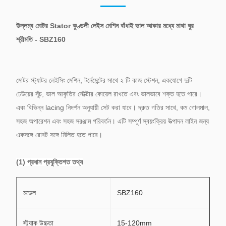
উল্লম্ব মোটর Stator কুণ্ডলী লেইস মেশিন বাঁধাই ভাল আকার মধ্যে মাথা ঘুর
শ্রীমতি - SBZ160
মোটর স্ট্যাটর লেইসিং মেশিন, টর্নেমেন্টের সাথে ২ টি কাজ স্টেশন, একযোগে দুটি
ঢেউয়ের সূঁচ, ভাল আকৃতির স্টেক্টার কোয়েল রাখতে এবং ভালভাবে শক্ত হতে পারে।
এবং বিভিন্ন lacing নিদর্শন অনুযায়ী সেট করা যাবে।
দ্রুত গতির সাথে, কম গোলমাল,
সহজ অপারেশন এবং সহজ সরঞ্জাম পরিবর্তন।
এটি সম্পূর্ণ স্বয়ংক্রিয় উত্পাদন লাইন জন্য
একসঙ্গে রোবট সঙ্গে মিলিত হতে পারে।
(1) প্রধান প্রযুক্তিগত তথ্য
মডেল
SBZ160
স্ট্যাক উচ্চতা
15-120mm