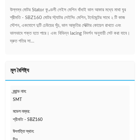
উল্লম্ব মোটর Stator কুণ্ডলী লেইস মেশিন বাঁধাই ভাল আকার মধ্যে মাথা ঘুর
শ্রীমতি - SBZ160 মোটর স্ট্যাটর লেইসিং মেশিন, টর্নেমেন্টের সাথে ২ টি কাজ
স্টেশন, একযোগে দুটি ঢেউয়ের সূঁচ, ভাল আকৃতির স্টেক্টার কোয়েল রাখতে এবং
ভালভাবে শক্ত হতে পারে। এবং বিভিন্ন lacing নিদর্শন অনুযায়ী সেট করা যাবে।
দ্রুত গতির সা...
মূল বৈশিষ্ট্য
ব্র্যান্ড নাম:
SMT
মডেল নম্বর:
শ্রীমতি - SBZ160
উৎপত্তি স্থান:
চীন