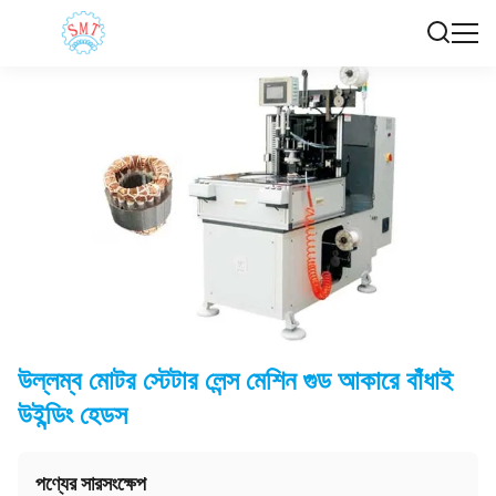
উল্লম্ব মোটর স্টেটার লেন্স মেশিন গুড আকারে বাঁধাই
উইন্ডিং হেডস
পণ্যের সারসংক্ষেপ