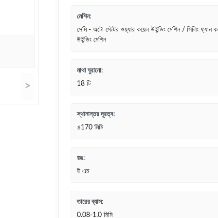
মেশিন:
সেমি - অটো স্টেটর ওয়্যার কয়েল উইন্ডিং মেশিন / সিলিং ফ্যান ক
উইন্ডিং মেশিন
মাথা ঘুরানো:
>
18 টি
স্থানান্তর দূরত্ব:
≤170 মিমি
রঙ:
ই এম
তারের ব্যাস:
0.08-1.0 মিমি