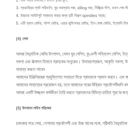
2. এক সময়ে একযোগে বাতাস 1-8 কুল;
3. স্বয়ংক্রিয় স্লট পরিবর্তন, ঘুর অবস্থার শুরু, idling শুরু, নিষ্ক্রিয় স্টপ, ডবল শেষ স
4. উচ্চতর আউটপুট সহজতর করার জন্য দুটি বিকল্প spindles আছে;
5. এটি ফ্যান মোটর, পাম্প মোটর, এয়ার কন্ডিশনার মোটর, তিন ফেজ মোটর, ইত্যাদি হি
(4) সেবা
আমরা বৈদ্যুতিক মোটর উৎপাদন, যেমন ঘুর মেশিন, কুণ্ডলী সন্নিবেশ মেশিন, ইত্যা
নকশা এবং উত্পাদন হিসাবে গ্রাহকের অনুরোধ। উদাহরণস্বরূপ, আকৃতি নকশা, উপা
সাহায্য করতে পারেন
আমাদের ইঞ্জিনিয়াররা প্রযুক্তিগত সহায়তা দিয়ে গ্রাহককে প্রদান করবে। এক 
আমাদের সাহায্যের প্রয়োজন হয়, তবে আমাদের পরের বিক্রিত প্রকৌশলীগুলি ক
আমরা একটি উজ্জ্বল কর্মজীবন তৈরি করতে গ্রাহকদের বিভিন্ন চাহিদা পূরণের জন্য
(5) উৎপাদন লাইন পরিষেবা
চমৎকার পরে সেবা, পেশাদার প্রকৌশলী এবং উচ্চ মানের সঙ্গে, শ্রীমতি বৈদ্যুতিক