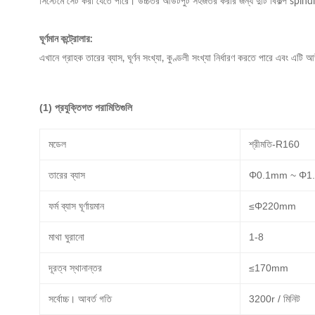
সিস্টেমে সেট করা যেতে পারে।
উচ্চতর আউটপুট সহজতর করার জন্য দুটি বিকল্প spin
ঘূর্ণমান কন্ট্রোলার:
এখানে গ্রাহক তারের ব্যাস, ঘূর্ণন সংখ্যা, কুণ্ডলী সংখ্যা নির্ধারণ করতে পারে এবং এটি 
(1) প্রযুক্তিগত পরামিতিগুলি
মডেল
শ্রীমতি-R160
তারের ব্যাস
Φ0.1mm ~ Φ1
ফর্ম ব্যাস ঘূর্ণায়মান
≤Φ220mm
মাথা ঘুরানো
1-8
দূরত্ব স্থানান্তর
≤170mm
সর্বোচ্চ।
আবর্ত গতি
3200r / মিনিট