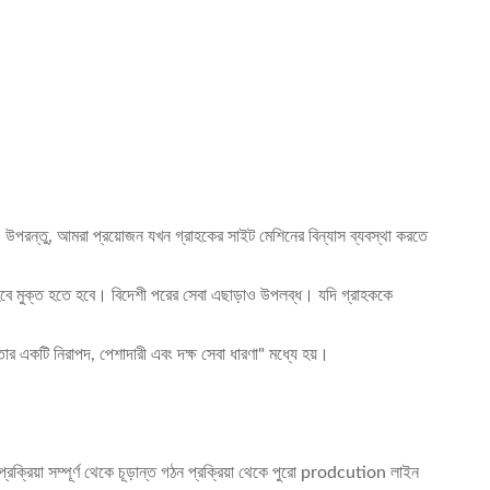
 উপরন্তু, আমরা প্রয়োজন যখন গ্রাহকের সাইট মেশিনের বিন্যাস ব্যবস্থা করতে
তে হবে মুক্ত হতে হবে। বিদেশী পরের সেবা এছাড়াও উপলব্ধ। যদি গ্রাহককে
তার একটি নিরাপদ, পেশাদারী এবং দক্ষ সেবা ধারণা" মধ্যে হয়।
্রক্রিয়া সম্পূর্ণ থেকে চূড়ান্ত গঠন প্রক্রিয়া থেকে পুরো prodcution লাইন