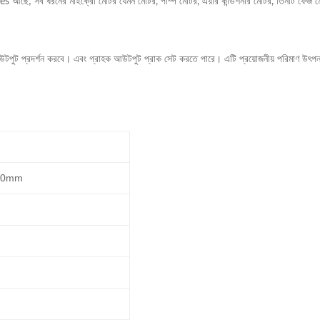
dles আছে;
সব ধরনের মাইক্রো মোটর যেমন মোটর, পাম্প মোটর, এয়ার কন্ডিশনার মোটর, তিনটি ফেজ মেশি
আউটপুট প্রদর্শন করবে।
এবং গ্রাহক আউটপুট প্রাক সেট করতে পারে।
এটি প্রয়োজনীয় পরিমাণ উৎপন্
.0mm