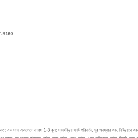
 SMT-R160
ুক্ত;
এক সময় একযোগে বাতাস 1-8 কুল;
স্বয়ংক্রিয় স্লট পরিবর্তন, ঘুর অবস্থার শুরু, নিষ্ক্রিয়তা শুরু