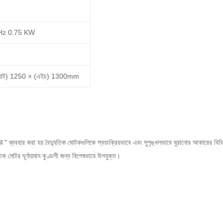
0Hz 0.75 KW
য়াট) 1250 × (এইচ) 1300mm
ার
" ব্যবহার করা হয় বৈদ্যুতিক
ঘোটকগুলিকে
স্বয়ংক্রিয়ভাবে এবং সুশৃঙ্খলভাবে ঘুরানোর আকারের বিভ
িক মোটর ঘূর্ণায়মান কুণ্ডলী জন্য বিশেষভাবে উপযুক্ত।