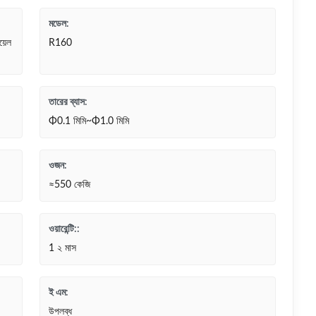
মডেল:
য়েল
R160
তারের ব্যাস:
Φ0.1 মিমি~Φ1.0 মিমি
ওজন:
≈550 কেজি
ওয়ারেন্টি::
1 ২ মাস
ই এম:
উপলব্ধ