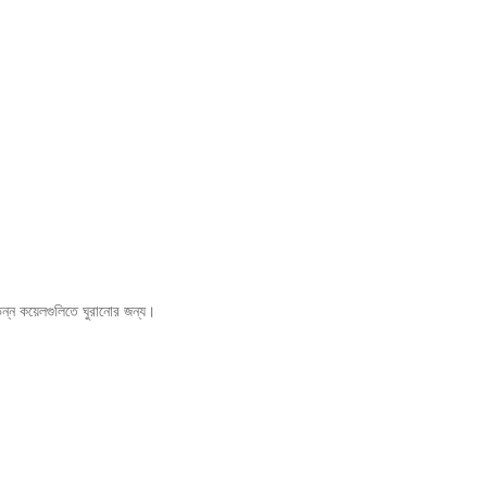
িন্ন কয়েলগুলিতে ঘুরানোর জন্য।