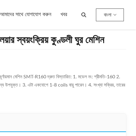
আমাদের সাথে যোগাযোগ করুন
খবর
বাংলা
য়ার স্বয়ংক্রিয় কুণ্ডলী ঘুর মেশিন
লী ঘূর্ণায়মান মেশিন SMT-R160 দ্রুত বিস্তারিত: 1. মডেল নং: শ্রীমতি-160 2.
ঘুর জন্য উপযুক্ত। 3. এটা একযোগে 1-8 coils বায়ু পারেন। 4. সংখ্যা সক্রিয়, তারের