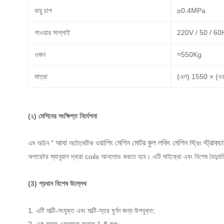
বায়ু চাপ
≥0.4MPa
পাওয়ার সাপ্লাই
220V / 50 / 6
ওজন
≈550Kg
মাত্রা
(এল) 1550 × (ও
(২) মেশিনের সংক্ষিপ্ত নির্দেশনা
অচিন "
আধা
অটোমেটিক
ওয়াশিং মেশিন মোটর কুল লকিং মেশিন
স্ট্রিং
স্ট্রাকচ
এম
অপারেটর ম্যানুয়াল দ্বারা coils আনলোড করতে হবে।
এটি মাইক্রো এবং বিশেষ বৈদ্যুত
(3) প্রধান বিশেষ উল্লেখ
1. এটি মাল্টি-সংযুক্ত এবং মাল্টি-স্তর ঘুর্ণন জন্য উপযুক্ত;