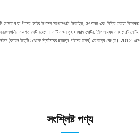
্তির কী উদ্যোগ যা চীনের মোটর উত্পাদন সরঞ্জামগুলি ডিজাইন, উৎপাদন এবং বিক্রি করতে বিশেষজ
ষার সরঞ্জামগুলির একশত সেট রয়েছে। এটি এখন গৃহ সরঞ্জাম মোটর, শিল্প মাধ্যম এবং ছোট 
্পাদন লাইন (কয়েল উইন্ডিং থেকে স্ট্যাটারের চূড়ান্ত গঠনের জন্য) এর জন্য যোগ্য। 2012
সংশ্লিষ্ট পণ্য