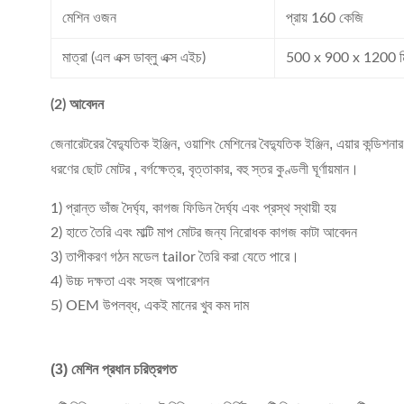
মেশিন ওজন
প্রায় 160 কেজি
মাত্রা (এল এক্স ডাব্লু এক্স এইচ)
500 x 900 x 1200 ম
(2) আবেদন
জেনারেটরের বৈদ্যুতিক ইঞ্জিন, ওয়াশিং মেশিনের বৈদ্যুতিক ইঞ্জিন, এয়ার কন্ডিশন
ধরণের ছোট মোটর , বর্গক্ষেত্র, বৃত্তাকার, বহু স্তর কুণ্ডলী ঘূর্ণায়মান।
1) প্রান্ত ভাঁজ দৈর্ঘ্য, কাগজ ফিডিন দৈর্ঘ্য এবং প্রস্থ স্থায়ী হয়
2) হাতে তৈরি এবং মাল্টি মাপ মোটর জন্য নিরোধক কাগজ কাটা আবেদন
3) তাপীকরণ গঠন মডেল tailor তৈরি করা যেতে পারে।
4) উচ্চ দক্ষতা এবং সহজ অপারেশন
5) OEM উপলব্ধ, একই মানের খুব কম দাম
(3) মেশিন প্রধান চরিত্রগত