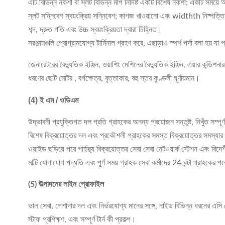
এটি বিভিন্ন নকশা বা স্লট বিভিন্ন মাপ নির্দিষ্ট একটি বিশেষ নকশা; একটি সময়ে 
স্লট সন্নিবেশ স্বয়ংক্রিয় সন্নিবেশ; কাগজ খাওয়ানো এবং widthth নিষ্পত্তি স্
শব্দ, দ্রুত গতি এবং উচ্চ স্বয়ংক্রিয়তা দ্বারা চিহ্নিত।
সরঞ্জামগুলি প্রোগ্রামযোগ্য টার্মিনাল গ্রহণ করে, এছাড়াও স্পর্শ পর্দা বলা হয়
জেনারেটরের বৈদ্যুতিক ইঞ্জিন, ওয়াশিং মেশিনের বৈদ্যুতিক ইঞ্জিন, এয়ার কন্ডিশন
ধরণের ছোট মোটর , বর্গক্ষেত্র, বৃত্তাকার, বহু স্তর কুণ্ডলী ঘূর্ণায়মান।
(4)
ই এম / ওডিএম
উদ্ভাবনী প্রযুক্তিগত দল প্রতি গ্রাহকের অনন্য প্রয়োজন সন্তুষ্ট, নিখুঁত সম্পূর
বিশেষ বিক্রয়োত্তর দল এবং প্রকৌশলী গ্রাহকের সমস্ত বিক্রয়োত্তর সমস্যার 
ওয়াইড ছড়িয়ে পরে গার্হস্থ্য বিক্রয়োত্তর সেবা সেবা নেটওয়ার্ক স্টেশন এবং বিদ
মাল্টি যোগাযোগ পদ্ধতি এবং পূর্ণ সময় গ্রাহক সেবা কর্মীদের 24 ঘন্টা গ্রাহকে
(5) উত্পাদনের লাইন প্রোফাইল
ভাল সেবা, পেশাদার দল এবং নির্ভরযোগ্য মানের সঙ্গে, নাইড বিভিন্ন ধরনের এসি 
স্টাফ প্রশিক্ষণ, এবং সম্পূর্ণ টার্ন কী প্রকল্প।