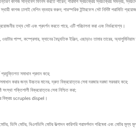
অন্তরণ কাগজ সন্নিবেশ ফিনিস করতে পারেন; পরিমাপ স্বয়ংক্রিয় স্বয়ংক্রিয় সমন্বয়, স্বয়
থায়ী কাগজ ঢালাই মেশিন ব্যবহার করুন; পারস্পরিক ইন্টারফেস সেট নির্দিষ্ট পরামিতি প্রয়োজ
 যা প্রয়োজনীয় তথ্য সেট এবং প্রদর্শন করতে পারে, এটি পরিচালনা করা এবং নির্ভরযোগ্য।
ার, ওয়াটার পাম্প, কম্প্রেসার, ফ্যানের বৈদ্যুতিক ইঞ্জিন, এছাড়াও তামার তারের, অ্যালুমিন
্ণ প্রযুক্তিগত সমাধান প্রদান করে;
সমাধান করার জন্য উচ্চতর মানের, দ্রুত বিক্রয়োত্তর সেবা দরজার দরজা সরবরাহ করে;
েশী সংস্থা শক্তিশালী বিক্রয়োত্তর সেবা নিশ্চিত করা;
র পরে বিক্রয় scruples dispel।
মোটর, ডিসি মোটর, বিএলডিসি মোটর উত্পাদন কারিগরি পরামর্শদান পরিষেবা এবং মোটর মূল্য মূল্