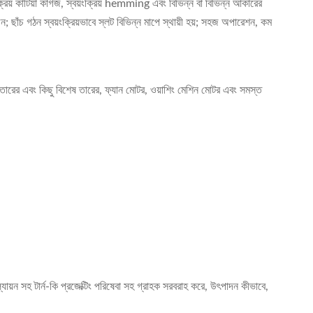
ংক্রিয় কাটিয়া কাগজ, স্বয়ংক্রিয় hemming এবং বিভিন্ন বা বিভিন্ন আকারের
ন; ছাঁচ গঠন স্বয়ংক্রিয়ভাবে স্লট বিভিন্ন মাপে স্থায়ী হয়; সহজ অপারেশন, কম
িয়াম তারের এবং কিছু বিশেষ তারের, ফ্যান মোটর, ওয়াশিং মেশিন মোটর এবং সমস্ত
যায়ন সহ টার্ন-কি প্রজেক্টিং পরিষেবা সহ গ্রাহক সরবরাহ করে, উৎপাদন কীভাবে,