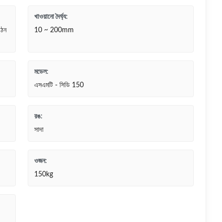
খাওয়ানো দৈর্ঘ্য:
গঠন
10 ~ 200mm
মডেল:
এসএমটি - সিডি 150
রঙ:
সাদা
ওজন:
150kg