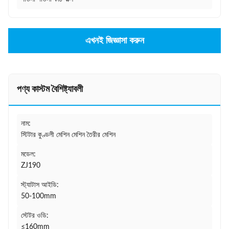
এখনই জিজ্ঞাসা করুন
পণ্য কাস্টম বৈশিষ্ট্যাবলী
নাম:
স্টিটার কুণ্ডলী মেশিন মেশিন তৈরীর মেশিন
মডেল:
ZJ190
স্ট্যাটাস আইডি:
50-100mm
স্টেটর ওডি:
≤160mm