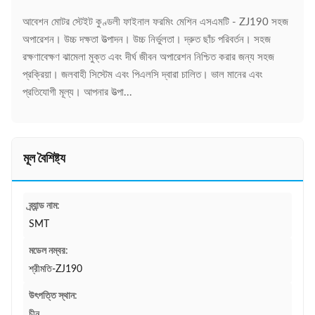
আবেশন মোটর স্টেইট কুণ্ডলী ফাইনাল ফরমিং মেশিন এসএমটি - ZJ190 সহজ
অপারেশন। উচ্চ দক্ষতা উত্পাদন। উচ্চ নির্ভুলতা। দ্রুত ছাঁচ পরিবর্তন। সহজ
রক্ষণাবেক্ষণ ঝামেলা মুক্ত এবং দীর্ঘ জীবন অপারেশন নিশ্চিত করার জন্য সহজ
প্রক্রিয়া। জলবাহী সিস্টেম এবং পিএলসি দ্বারা চালিত। ভাল মানের এবং
প্রতিযোগী মূল্য। আপনার উত্পা...
মূল বৈশিষ্ট্য
ব্র্যান্ড নাম:
SMT
মডেল নম্বর:
শ্রীমতি-ZJ190
উৎপত্তি স্থান:
চীন