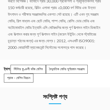
করতে বিশেষজ্ঞ। বর্তমানে প্রায় 30,000 প্রকৌশলী ও প্রযুক্তিবিদসহ প্রায়
150 কর্মচারী রয়েছে, বিল্ডিং এলাকা প্রায় ২0,000 বর্গ মিটার এবং উন্নত
উৎপাদন ও পরীক্ষার সরঞ্জামগুলির একশত সেট রয়েছে। এটি এখন গৃহ সরঞ্জাম
মোটর, শিল্প মাধ্যম এবং ছোট মোটর, পাম্প মোটর, রোলিং ডোর মোটর এবং
অটোমোবাইল মোটর ইত্যাদি এসি মোটরগুলির জন্য পূর্ণ উত্পাদন লাইন ডিজাইন
এবং উত্পাদন করার জন্য পূর্ণ উত্পাদন লাইন (কয়েল উইন্ডিং থেকে স্ট্যাটারের
চূড়ান্ত গঠনের জন্য) এর জন্য যোগ্য। 2012, এসএমটি ISO9001:
2000 কোয়ালিটি ম্যানেজমেন্ট সিস্টেমের শংসাপত্র পাস করেছে।
ট্যাগ:
স্টিটার কুণ্ডলী ভাঁজ মেশিন
বৈদ্যুতিক মোটর ঘূর্ণায়মান সরঞ্জাম
প্রাক - মেশিন বিরচন
সংশ্লিষ্ট পণ্য