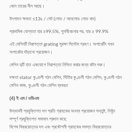
কোন তারের নীল আছে।
উৎপাদন ক্ষমতা ≤13s / সেট (লোড / আনলোড লোড বাদ)
প্রাথমিক যোগ্যতা হার ≥99.5%, পুনর্বিবেচনার পর, হার ≥ 99.9%
এই মেশিনটি নিরাপত্তা grating সুরক্ষা সিস্টেম গ্রহণ। অপারেটিং যখন
অপারেটর দাঁড়ানো প্রয়োজন।
মেশিন দুটি হাত একযোগে নিরাপত্তা নিশ্চিত করার জন্য বাটন শুরু।
দক্ষতা stator কুণ্ডলী গঠন মেশিন, স্টিটার কুণ্ডলী গঠন মেশিন, কুণ্ডলী গঠন
মেশিন কাজ, কুণ্ডলী গঠন মেশিন ব্যবহৃত
(4)
ই এম / ওডিএম
উদ্ভাবনী প্রযুক্তিগত দল প্রতি গ্রাহকের অনন্য প্রয়োজন সন্তুষ্ট, নিখুঁত
সম্পূর্ণ প্রযুক্তিগত সমাধান প্রদান করে;
বিশেষ বিক্রয়োত্তর দল এবং প্রকৌশলী গ্রাহকের সমস্ত বিক্রয়োত্তর