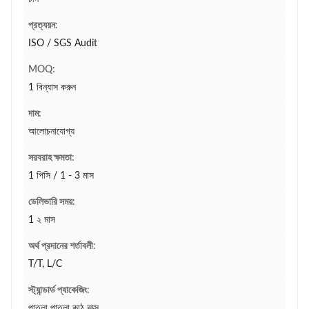
প্রত্যয়ন:
ISO / SGS Audit
MOQ:
1 বিন্যাস করুন
দাম:
আলোচনাযোগ্য
সরবরাহ ক্ষমতা:
1 পিসি / 1 - 3 মাস
ডেলিভারি সময়:
1 ২ মাস
অর্থ প্রদানের শর্তাবলী:
T/T, L/C
স্ট্যান্ডার্ড প্যাকেজিং:
পাতলা পাতলা কাঠ বাক্স