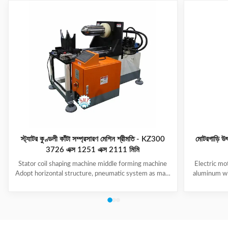
স্ট্যাটর কুণ্ডলী কাঁটা সম্প্রসারণ মেশিন শ্রীমতি - KZ300
মোটরগাড়ি উৎ
3726 এক্স 1251 এক্স 2111 মিমি
Stator coil shaping machine middle forming machine
Electric mo
Adopt horizontal structure, pneumatic system as main
aluminum wi
power; stator with same slot width and internal
Middle F
diameter can share one tooling, stroke of both ends of
system; PLC
expanding blades is synchronous, no need two times
each slot set
expending, and expending blade stroke can be
reliabili
adjusted as per requirement; footswitch controls
schematic d