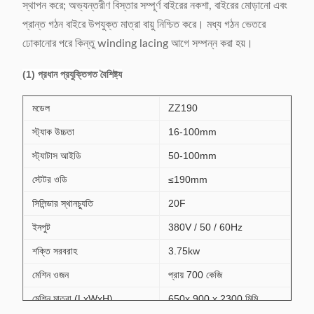
স্থাপন করে; অভ্যন্তরীণ বিস্তার সম্পূর্ণ বাইরের নকশা, বাইরের মোড়ানো এবং
প্রান্ত গঠন বাইরে উপযুক্ত মাত্রা বায়ু নিশ্চিত করে। মধ্য গঠন ভেতরে
ঢোকানোর পরে কিন্তু winding lacing আগে সম্পন্ন করা হয়।
(1) প্রধান প্রযুক্তিগত বৈশিষ্ট্য
মডেল
ZZ190
স্ট্যাক উচ্চতা
16-100mm
স্ট্যাটাস আইডি
50-100mm
স্টেটর ওডি
≤190mm
সিলিন্ডার স্থানচ্যুতি
20F
ইনপুট
380V / 50 / 60Hz
শক্তি সরবরাহ
3.75kw
মেশিন ওজন
প্রায় 700 কেজি
মেশিন মাত্রা (LxWxH)
650x 900 x 2300 মিমি