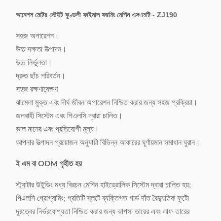
আবেশন মোটর স্টেইট কুণ্ডলী ফাইনাল ফরমিং মেশিন এসএমটি - ZJ190
সহজ অপারেশন।
উচ্চ দক্ষতা উত্পাদন।
উচ্চ নির্ভুলতা।
দ্রুত ছাঁচ পরিবর্তন।
সহজ রক্ষণাবেক্ষণ
ঝামেলা মুক্ত এবং দীর্ঘ জীবন অপারেশন নিশ্চিত করার জন্য সহজ প্রক্রিয়া।
জলবাহী সিস্টেম এবং পিএলসি দ্বারা চালিত।
ভাল মানের এবং প্রতিযোগী মূল্য।
আপনার উত্পাদন প্রয়োজন অনুযায়ী বিভিন্ন আকারের ঘূর্ণায়মান সমাধান ঘুরান।
ই এম বা ODM গৃহীত হয়
স্ট্যাটার উইন্ডিং মধ্য বিরচন মেশিন হাইড্রোলিক সিস্টেম দ্বারা চালিত হয়;
পিএলসি প্রোগ্রামিং; প্রতিটি স্লটে ব্যক্তিগত গার্ড দাঁত বৈদ্যুতিক ফুটো
দূরত্বের নির্ভরযোগ্যতা নিশ্চিত করার জন্য ঝাপসা তারের এবং লাফ তারের