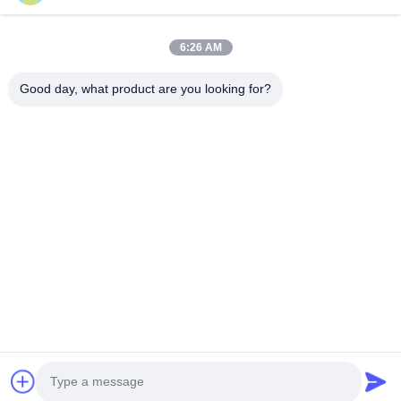
6:26 AM
পাঠান
Good day, what product are you looking for?
No.123, Qiangyuan ওয়েস্ট রোড, Nanxun Development Zone, Huzhou
City, Zhejiang Province, China
টেল: 86-512-66316783-802
ইমেইল: sales5@smt-winding.com
বাড়ি
পণ্য
ভিডিও
আমাদের সম্বন্ধে
কারখানা পরিদর্শন
গুণমান নিয়ন্ত্রণ
আমাদের সাথে যোগাযোগ
খবর
© 2016-2026 SMT Intelligent Device Manufacturing (Zhejiang) Co., Ltd.. সমস্ত
অধিকার সংরক্ষিত.
গোপনীয়তা নীতি