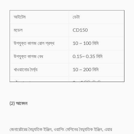
আইটেম
ডেটা
মডেল
CD150
উপযুক্ত কাগজ রোল প্রস্থ
10 ~ 100 মিমি
উপযুক্ত কাগজ বেধ
0.15~ 0.35 মিমি
খাওয়ানোর দৈর্ঘ্য
10 ~ 200 মিমি
ভাঁজ প্রস্থ
2 ~ 5 মিমি, নিয়মিত
কাটার গতি
প্রতি মিনিটে প্রায় 120 টুকরা
(2) আবেদন
ভাঁজ এবং নির্ভুলতা কাটা
0.2 মিমি
220V, 50/60Hz,
পাওয়ার সাপ্লাই
জেনারেটরের বৈদ্যুতিক ইঞ্জিন, ওয়াশিং মেশিনের বৈদ্যুতিক ইঞ্জিন, এয়ার
0.5kW