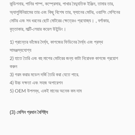
কন্ডিশনার, পানির পাম্প, কম্প্রেসার, পাখার বৈদ্যুতিক ইঞ্জিন, তামার তার,
মেশিনের ওজন
প্রায় 160 কেজি
অ্যালুমিনিয়ামের তার এবং কিছু বিশেষ তার, ফ্যানের মোটর, ওয়াশিং মেশিনের
মোটর এবং সব ধরনের ছোট মোটরের ক্ষেত্রেও প্রযোজ্য। , বর্গাকার,
মাত্রা (L x W x H)
500 x 900 x 1200 মিমি
বৃত্তাকার, মাল্টি-লেয়ার কয়েল উইন্ডিং।
1) প্রান্তের ভাঁজের দৈর্ঘ্য, কাগজের ফিডিনের দৈর্ঘ্য এবং প্রস্থ
সামঞ্জস্যযোগ্য
2) হাতে তৈরি এবং বহু মাপের মোটরের জন্য কাটা নিরোধক কাগজে প্রয়োগ
করুন
3) গরম করার মডেল দর্জি তৈরি করা যেতে পারে.
4) উচ্চ দক্ষতা এবং সহজ অপারেশন
5) OEM উপলব্ধ, একই মানের অনেক কম দাম
(3) মেশিন প্রধান বৈশিষ্ট্য